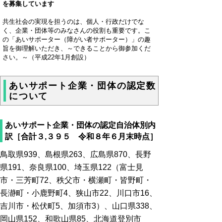
を募集しています
共生社会の実現を担うのは、個人・行政だけでな
く、企業・団体等のみなさんの役割も重要です。こ
の「あいサポーター（障がい者サポーター）」の趣
旨を御理解いただき、～できることから御参加くだ
さい。～（平成22年1月創設）
あいサポート企業・団体の認定数
について
あいサポート企業・団体の認定自治体別内
訳［合計３,３９５ 令和８年６月末時点］
鳥取県939、島根県263、広島県870、長野
県191、奈良県100、埼玉県122（富士見
市・三芳町72、秩父市・横瀬町・皆野町・
長瀞町・小鹿野町4、狭山市22、川口市16、
吉川市・松伏町5、加須市3）、山口県338、
岡山県152、和歌山県85、北海道登別市