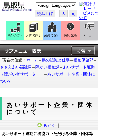
こ
の
ペ
読み上げ
大
元
ー
ジ
を
翻
訳
県外の方へ
分野で探す
組織で探す
防災 緊急
メニュー
す
る
現在の位置：
ホーム
県の組織と仕事
福祉保健部
ささえあい福祉局
障がい福祉課
あいサポート運動
（障がい者サポーター）
あいサポート企業・団体に
ついて
あいサポート企業・団体
について
もどる
｜
あいサポート運動に御協力いただける企業・団体等