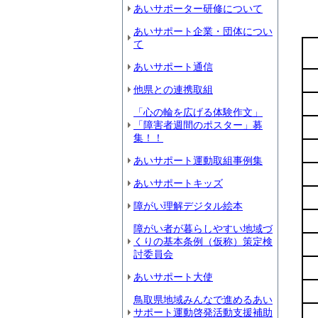
あいサポーター研修について
あいサポート企業・団体につい
て
あいサポート通信
他県との連携取組
「心の輪を広げる体験作文」
「障害者週間のポスター」募
集！！
あいサポート運動取組事例集
あいサポートキッズ
障がい理解デジタル絵本
障がい者が暮らしやすい地域づ
くりの基本条例（仮称）策定検
討委員会
あいサポート大使
鳥取県地域みんなで進めるあい
サポート運動啓発活動支援補助