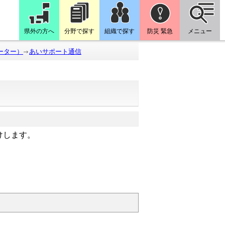
県外の方へ
分野で探す
組織で探す
防災 緊急
メニュー
ーター）
あいサポート通信
けします。