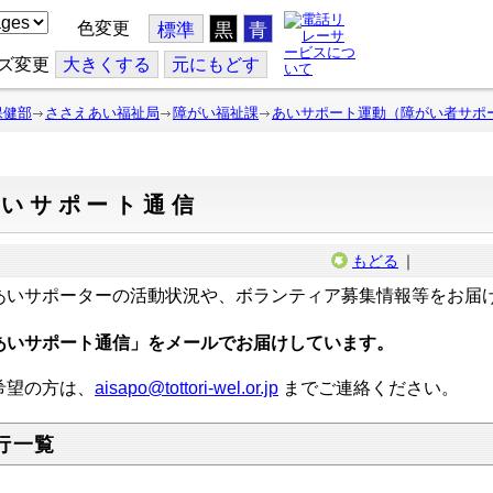
色変更
標準
黒
青
ズ変更
大
きくする
元
にもどす
保健部
ささえあい福祉局
障がい福祉課
あいサポート運動（障がい者サポ
あいサポート通信
もどる
｜
いサポーターの活動状況や、ボランティア募集情報等をお届
あいサポート通信」をメールでお届けしています。
希望の方は、
aisapo@tottori-wel.or.jp
までご連絡ください。
行一覧