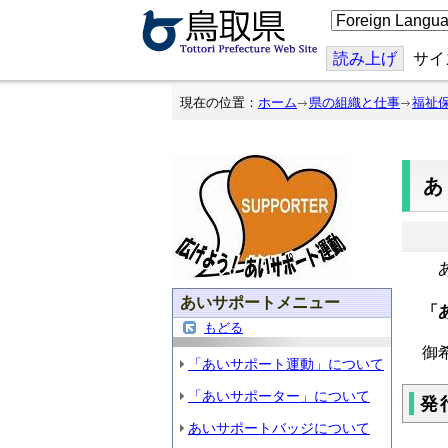
こ
の
ペ
ー
読み上げ
サイ
ジ
を
翻
現在の位置：
ホーム
県の組織と仕事
福祉
訳
す
る
あ
あいサポートメニュー
「
もどる
御
「あいサポート運動」について
「あいサポーター」について
発
あいサポートバッジについて