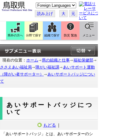
こ
の
ペ
読み上げ
大
元
ー
ジ
を
翻
訳
県外の方へ
分野で探す
組織で探す
防災 緊急
メニュー
す
る
現在の位置：
ホーム
県の組織と仕事
福祉保健部
ささえあい福祉局
障がい福祉課
あいサポート運動
（障がい者サポーター）
あいサポートバッジについ
て
あいサポートバッジにつ
いて
もどる
｜
「あいサポートバッジ」とは、あいサポーターのシ