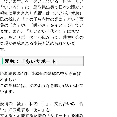
しています。ベースとしている「橙色（だい
だいいろ）」は、鳥取県出身で日本の障がい
福祉に尽力された糸賀一雄（いとがかずお）
氏の残した「この子らを世の光に」という言
葉の「光」や、「暖かさ」をイメージしてい
ます。また、「だいだい（代々）」にちな
み、あいサポーターが広がって、共生社会の
実現が達成される期待も込められていま
す。
愛称：「あいサポート」
応募総数234件、160個の愛称の中から選ば
れました！
この愛称には、次のような意味が込められて
います。
愛情の「愛」、私の「Ｉ」、支え合いの「合
い」に共通する「あい」と、
支える・応援する意味の「サポート」を組み