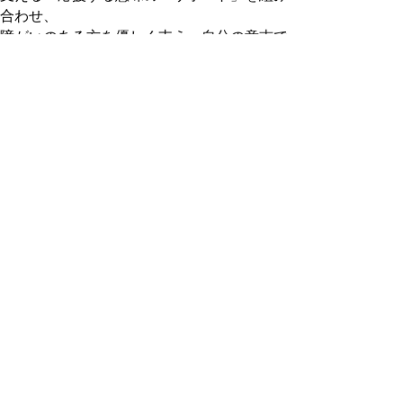
合わせ、
障がいのある方を優しく支え、自分の意志で
行動することを意味しています。
▲ページ上部に戻る
と
個人情報保護
|
リンクについて
|
著作権に
り
ついて
|
アクセシビリティ
ネ
鳥取県福祉保健部ささえあい福祉局
ッ
障がい福祉課
住所 〒680-8570
ト
鳥取県鳥取市東町1丁目220
へ
電話 「
窓口・連絡先
」をご覧ください。
ファクシミリ 0857-26-8136
の
E-mail
shougaifukushi@pref.tottori.lg.jp
下のボタンを押すと、通訳オペレータを通じて手話で
担当課へ電話ができます。（外部リンク）