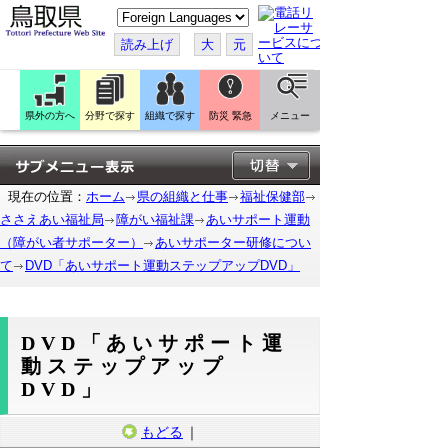
こ
の
ペ
読み上げ
大
元
ー
ジ
を
翻
訳
県外の方へ
分野で探す
組織で探す
防災 緊急
メニュー
す
る
現在の位置：
ホーム
県の組織と仕事
福祉保健部
ささえあい福祉局
障がい福祉課
あいサポート運動
（障がい者サポーター）
あいサポーター研修につい
て
DVD「あいサポート運動ステップアップDVD」
DVD「あいサポート運
動ステップアップ
DVD」
もどる
｜