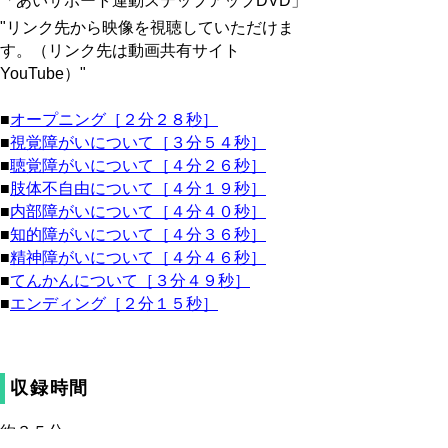
「あいサポート運動ステップアップDVD」
"リンク先から映像を視聴していただけま
す。（リンク先は動画共有サイト
YouTube）"
■
オープニング［２分２８秒］
■
視覚障がいについて［３分５４秒］
■
聴覚障がいについて［４分２６秒］
■
肢体不自由について［４分１９秒］
■
内部障がいについて［４分４０秒］
■
知的障がいについて［４分３６秒］
■
精神障がいについて［４分４６秒］
■
てんかんについて［３分４９秒］
■
エンディング［２分１５秒］
収録時間
約３５分