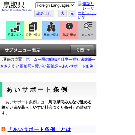
こ
の
ペ
読み上げ
大
元
ー
ジ
を
翻
訳
県外の方へ
分野で探す
組織で探す
防災 緊急
メニュー
す
る
現在の位置：
ホーム
県の組織と仕事
福祉保健部
ささえあい福祉局
障がい福祉課
あいサポート条例
あいサポート条例
「あいサポート条例」は「
鳥取県民みんなで進める
障がい者が暮らしやすい社会づくり条例
」の愛称で
す。
「あいサポート条例」とは