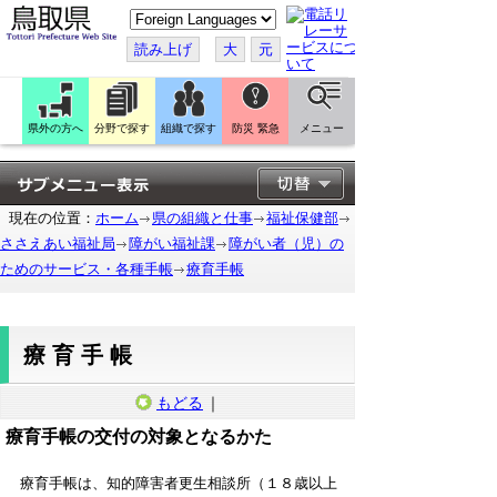
こ
の
ペ
読み上げ
大
元
ー
ジ
を
翻
訳
県外の方へ
分野で探す
組織で探す
防災 緊急
メニュー
す
る
現在の位置：
ホーム
県の組織と仕事
福祉保健部
ささえあい福祉局
障がい福祉課
障がい者（児）の
ためのサービス・各種手帳
療育手帳
療育手帳
もどる
｜
療育手帳の交付の対象となるかた
療育手帳は、知的障害者更生相談所（１８歳以上