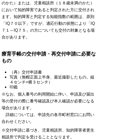
のかた）または、児童相談所（１８歳未満のかた）
において知的障害であると判定された方に交付され
ます。知的障害と判定する知能指数の範囲は、原則
「IQ７０以下」ですが、適応行動の状態により「IQ
７１～IQ７５」の方についても交付の対象となる場
合があります。
療育手帳の交付申請・再交付申請に必要な
もの
（再）交付申請書
写真（無帽正面上半身、最近撮影したもの。縦
４センチ×横３センチ）
印鑑
※なお、個人番号の利用開始に伴い、申請及び届出
等の受付の際に番号確認及び本人確認が必要になる
場合があります。
詳細については、申請先の各市町村窓口にお問い
合わせください。
※交付申請に基づき、児童相談所、知的障害者更生
相談所で判定を受けることとなります。