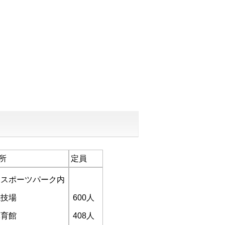
所
定員
タスポーツパーク内
競技場
600人
体育館
408人