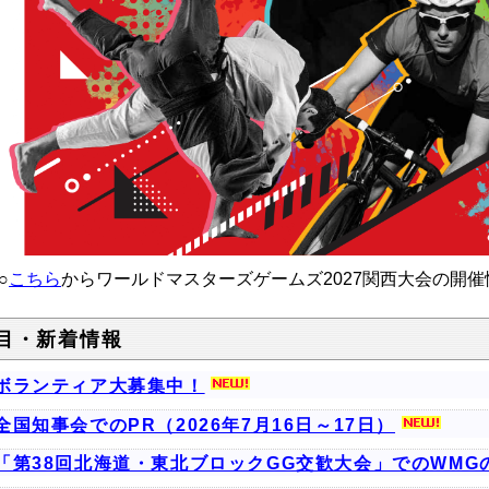
○
こちら
からワールドマスターズゲームズ2027関西大会の開催
目・新着情報
ボランティア大募集中！
全国知事会でのPR（2026年7月16日～17日）
「第38回北海道・東北ブロックGG交歓大会」でのWMGの