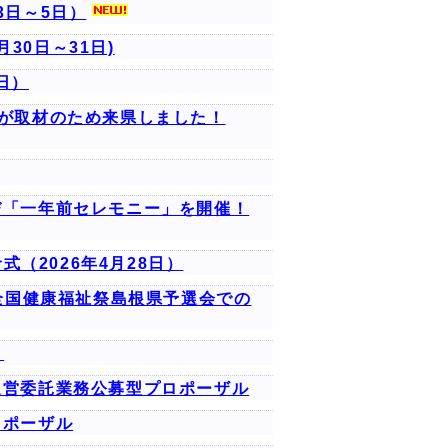
3日～5日）
月30日～31日)
1日）
精神）が取材のため来県しました！
び「一年前セレモニー」を開催！
（2026年4月28日）
回全国健康福祉祭島根県予選会での
）
運営委託業務公募型プロポーザル
ロポーザル