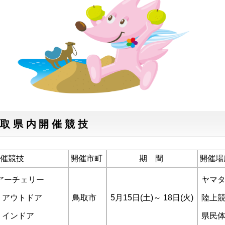
取県内開催競技
催競技
開催市町
期 間
開催場
アーチェリー
ヤマ
・アウトドア
鳥取市
5月15日(土)～ 18日(火)
陸上
・インドア
県民