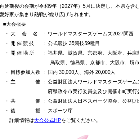
再延期後の会期が令和9年（2027年）5月に決定し、本県を
愛好家が集まり熱戦が繰り広げられます。
■大会概要
・ 大 会 名
： ワールドマスターズゲームズ
2027
関西
・ 開 催 競 技 ： 公式競技
35
競技
59
種目
・ 開 催 場 所 ： 福井県、滋賀県、京都府、大阪府、兵
鳥取県、徳島県、京都市、大阪市、堺市、神戸
・ 目標参加人数 ： 国内
30,000
人、海外
20,000
人
・ 主 催 ： 公益財団法人ワールドマスターズゲーム
府県政令市実行委員会及び開催市町実行委
・ 共 催 ： 公益財団法人日本スポーツ協会、公益財
・ 後 援 ： スポーツ庁
詳細
情報は
大会公式HP
をご覧ください。