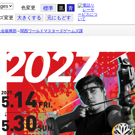
色変更
標準
黒
青
ズ変更
大
きくする
元
にもどす
社会振興部
関西ワールドマスターズゲームズ課