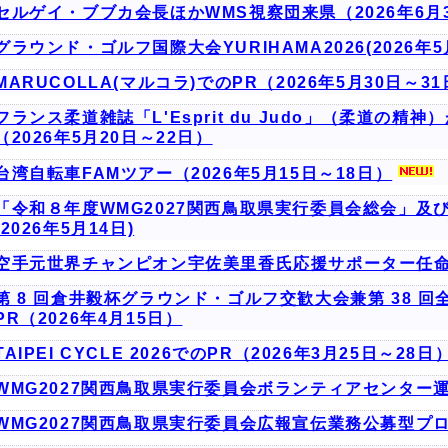
セルゲイ・ブブカ会長ほかWMS視察団来県（2026年6月
グラウンド・ゴルフ国際大会YURIHAMA2026(2026年5
MARUCOLLA(マルコラ)でのPR（2026年5月30日～3
フランス柔道雑誌「L'Esprit du Judo」（柔道の
（2026年5月20日～22日）
台湾自転車FAMツアー（2026年5月15日～18日）
「令和８年度WMG2027関西鳥取県実行委員会総会」及
(2026年5月14日)
空手元世界チャンピオン宇佐美里香氏応援サポーター任命式
第 8 回倉井毅杯グラウンド・ゴルフ交歓大会兼第 38 
PR（2026年4月15日）
TAIPEI CYCLE 2026でのPR（2026年3月25日～28日
WMG2027関西鳥取県実行委員会ボランティアセンター
WMG2027関西鳥取県実行委員会広報宣伝業務公募型プ