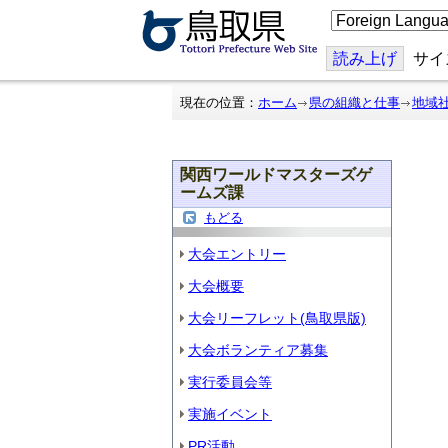
こ
の
ペ
ー
読み上げ
サイ
ジ
を
翻
現在の位置：
ホーム
県の組織と仕事
地域
訳
す
る
関西ワールドマスターズゲ
ームズ課
もどる
大会エントリー
大会概要
大会リーフレット(鳥取県版)
大会ボランティア募集
実行委員会等
実施イベント
PR活動