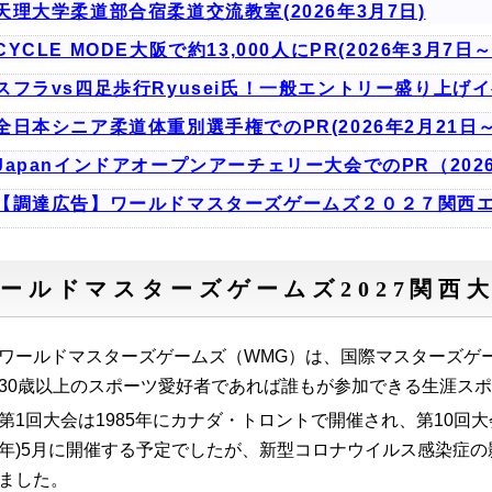
天理大学柔道部合宿柔道交流教室(2026年3月7日)
CYCLE MODE大阪で約13,000人にPR(2026年3月7日～
スフラvs四足歩行Ryusei氏！一般エントリー盛り上げイベ
全日本シニア柔道体重別選手権でのPR(2026年2月21日～
Japanインドアオープンアーチェリー大会でのPR（2026
【調達広告】ワールドマスターズゲームズ２０２７関西
ールドマスターズゲームズ2027関西
ワールドマスターズゲームズ（WMG）は、国際マスターズゲーム
30歳以上のスポーツ愛好者であれば誰もが参加できる生涯ス
第1回大会は1985年にカナダ・トロントで開催され、第10回大
年)5月に開催する予定でしたが、新型コロナウイルス感染症の
ました。