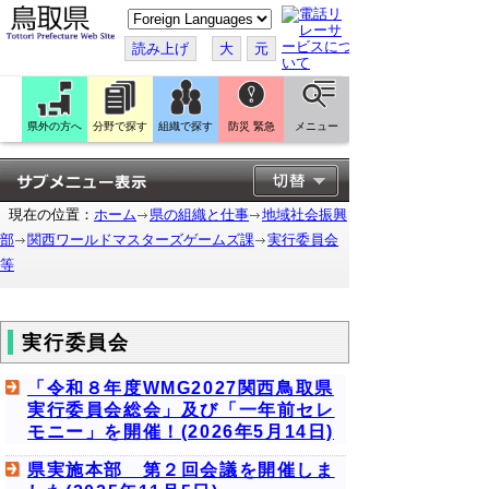
こ
の
ペ
読み上げ
大
元
ー
ジ
を
翻
訳
県外の方へ
分野で探す
組織で探す
防災 緊急
メニュー
す
る
現在の位置：
ホーム
県の組織と仕事
地域社会振興
部
関西ワールドマスターズゲームズ課
実行委員会
等
実行委員会
「令和８年度WMG2027関西鳥取県
実行委員会総会」及び「一年前セレ
モニー」を開催！(2026年5月14日)
県実施本部 第２回会議を開催しま