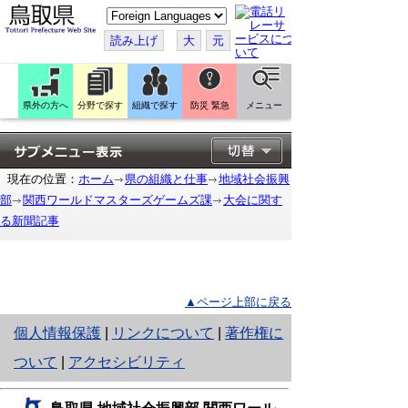
こ
の
ペ
読み上げ
大
元
ー
ジ
を
翻
訳
県外の方へ
分野で探す
組織で探す
防災 緊急
メニュー
す
る
現在の位置：
ホーム
県の組織と仕事
地域社会振興
部
関西ワールドマスターズゲームズ課
大会に関す
る新聞記事
▲ページ上部に戻る
と
個人情報保護
|
リンクについて
|
著作権に
り
ついて
|
アクセシビリティ
ネ