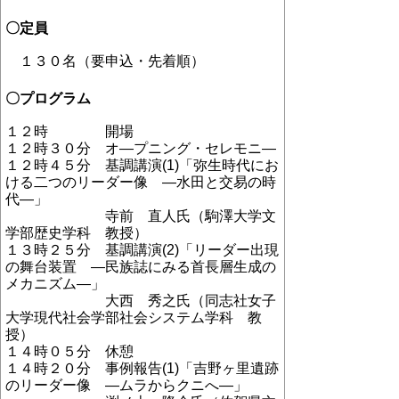
〇定員
１３０名（要申込・先着順）
〇プログラム
１２時 開場
１２時３０分 オ
―
プニング・セレモニ
―
１２時４５分 基調講演
(1)
「弥生時代にお
ける二つのリーダー像
―
水田と交易の時
代
―
」
寺前 直人氏（駒澤大学文
学部歴史学科 教授）
１３時２５分 基調講演
(2)
「リーダー出現
の舞台装置
―
民族誌にみる首長層生成の
メカニズム
―
」
大西 秀之氏（同志社女子
大学現代社会学部社会システム学科 教
授）
１４時０５分 休憩
１４時２０分 事例報告
(1)
「吉野ヶ里遺跡
のリーダー像
―
ムラからクニへ
―
」