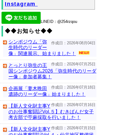
Instagram
LINEID：@254rzqou
◆◆お知らせ◆◆
シンポジウム「弥
作成日：2026年08月04日
生時代のリーダー
像」関連展示、始まりました！
作成日：2026年07月25日
とっとり弥生の王
国シンポジウム2026「弥生時代のリーダ
ー像」参加者募集！
作成日：2026年07月18日
企画展「妻木晩田
遺跡のリーダー像」始まりました！
作成日：2026年07月16日
【新人文化財主事Y
のお仕事奮闘記Vol.５】むきばんだ女子
考古部で苧麻採取を行いました！
作成日：2026年07月15日
【新人文化財主事Y
のお仕事奮闘記Vol.４・仙谷地区整備状