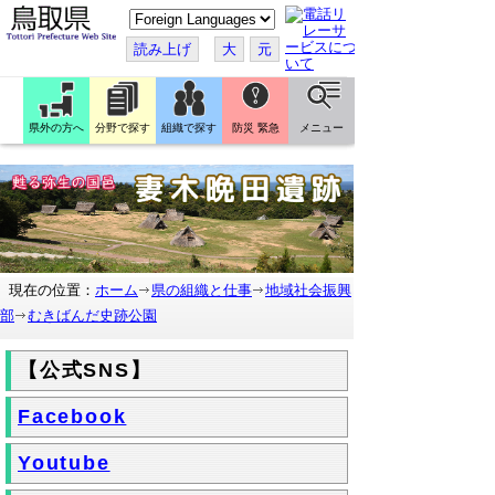
こ
の
ペ
読み上げ
大
元
ー
ジ
を
翻
訳
県外の方へ
分野で探す
組織で探す
防災 緊急
メニュー
す
る
現在の位置：
ホーム
県の組織と仕事
地域社会振興
部
むきばんだ史跡公園
【公式SNS】
Facebook
Youtube