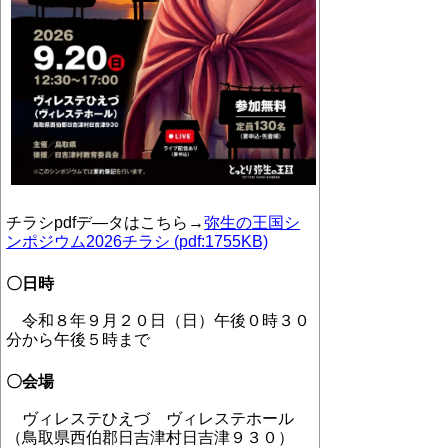
チラシ
pdf
デ―タはこちら→
弥生の王国シ
ンポジウム2026チラシ (pdf:1755KB)
〇日時
令和８年９月２０日（日）午後０時３０
分から午後５時まで
〇会場
ヴィレステひえづ ヴィレステホール
（鳥取県西伯郡日吉津村日吉津９３０）