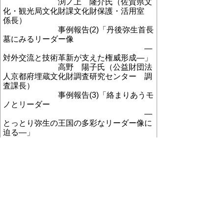
渕ノ上 隆介氏（佐賀県文
化・観光局文化財課文化財保護・活用室
係長）
事例報告
(2)
「丹後弥生首長
墓にみるリーダー像
―
対外交流と技術革新が支えた権威形成
―
」
高野 陽子氏（公益財団法
人京都府埋蔵文化財調査研究センター 調
査課長）
事例報告
(3)
「絡まりあうモ
ノとリーダー
―
とっとり弥生の王国の多彩なリーダー像に
迫る
―
」
水村 直人（鳥取県地域社
会振興部 むきばんだ史跡公園 係長）
１５時２０分 休憩
１５時３０分 パネルディスカッション
テ
―
マ：弥生時代におけ
る地域社会のリーダー像
１７時００分 エンディング
〇参加申込