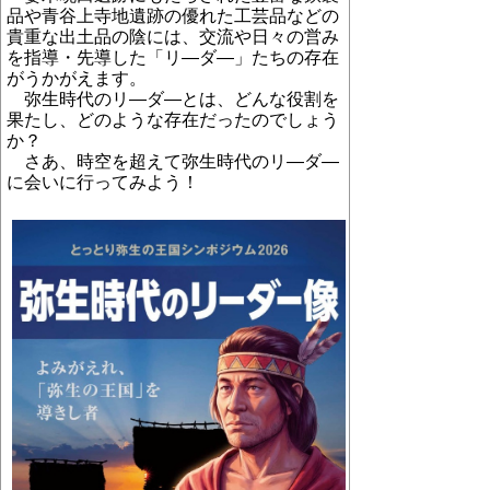
品や青谷上寺地遺跡の優れた工芸品などの
貴重な出土品の陰には、交流や日々の営み
を指導・先導した「リ
―
ダ
―
」たちの存在
がうかがえます。
弥生時代のリ
―
ダ
―
とは、どんな役割を
果たし、どのような存在だったのでしょう
か？
さあ、時空を超えて弥生時代のリ
―
ダ
―
に会いに行ってみよう！