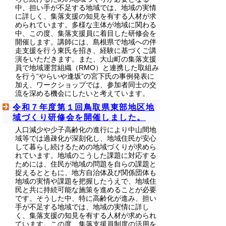
中、担い手が不足する地域では、地域の実情
に詳しく、集落支援の知見を有する人材が求
められています。多様な主体が地域に関わる
中、この度、集落支援員に着目した研修会を
開催します。講師には、島根県で地域への伴
走支援を行う東氏を招き、経験に基づくご講
演をいただきます。また、大山町の集落支援
員で地域運営組織（RMO）と連携した取組み
を行う“やらいや逢坂”の宮下氏の事例発表に
加え、ワークショップでは、参加者同士の交
流を深める機会にしたいと考えています。
令和７年度第１回鳥取県東部地区地
域づくり研修会を開催しました。
人口減少や少子高齢化の進行により中山間地
域等では過疎化が深刻化し、地域住民が安心
して暮らし続けるための地域づくりが求めら
れています。地域のこうした課題に対応する
ためには、住民が地域の問題を自らの課題と
捉えるとともに、地方自治体及び関係団体も
地域の実情や課題を把握したうえで、地域住
民と共に持続可能な施策を進めることが必要
です。そうした中、特に高齢化が進み、担い
手が不足する地域では、地域の実情に詳し
く、集落支援の知見を有する人材が求められ
ています。この度、集落支援員制度の活用を