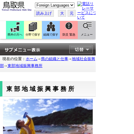
こ
の
ペ
読み上げ
大
元
ー
ジ
を
翻
訳
県外の方へ
分野で探す
組織で探す
防災 緊急
メニュー
す
る
現在の位置：
ホーム
県の組織と仕事
地域社会振興
部
東部地域振興事務所
東部地域振興事務所