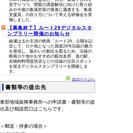
見守りつつ、喫緊の課題解決に向けた取り組
みや今後の集落対策の推進に邁進する「集落
支援員」の在り方について考える研修会を実
施しました。
【募集終了】ルート29デジタルスタ
ンプラリー開催のお知らせ
綾瀬はるか主演の映画「ルート29」公開を記
念して、ロケ地となった国道29号沿線の魅力
を発信し、賑わいの創出を図るため、沿線の
映画ロケ地やおすすめの観光名所、道の駅、
名物肉料理提供店などの沿線の注目スポット
を巡るデジタルスタンプラリーを開催しま
す。
次のページへ
書類等の提出先
東部地域振興事務所への申請書・書類等の提
出及び相談窓口はこちらです。
＜郵送・持参の場合＞