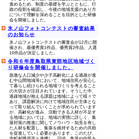
進めるため、制度の基礎を学ぶとともに、行
政の役割を確認し、今後の地域支援のあり方
について理解を深めることを目的とした研修
会を開催しました。
氷ノ山フォトコンテストの審査結果
のお知らせ
氷ノ山フォトコンテストの審査会が12月に開
催され、最優秀賞1作品、優秀賞2作品、入選
10作品が決定しました。
令和６年度鳥取県東部地区地域づく
り研修会を開催しました。
急激な人口減少や少子高齢化による過疎が進
む中山間地域等において、地域住民が安心し
て暮らし続けられる地域づくりを考えること
の大切さが注目されています。そうした中、
過疎地域が抱える課題は地域によって様々で
あり、課題解決に向けて地域住民が主体とな
って取り組んでいくことが求められています
が、高齢化が進み、活動できる人材が不足す
る地域においては、地域の実情に詳しく、集
落対策の推進に関してノウハウ・知見を有し
た人材を配置し、集落を維持するための共助
を促進していく必要があります。このたび、
市町村職員等と連携し、日頃、集落や住民を