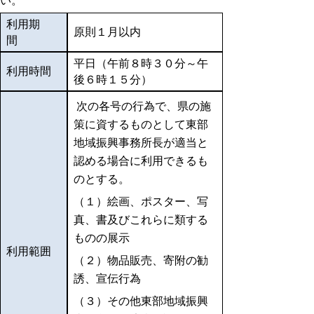
い。
利用期
原則１月以内
間
平日（午前８時３０分～午
利用時間
後６時１５分）
次の各号の行為で、県の施
策に資するものとして東部
地域振興事務所長が適当と
認める場合に利用できるも
のとする。
（１）絵画、ポスター、写
真、書及びこれらに類する
ものの展示
利用範囲
（２）物品販売、寄附の勧
誘、宣伝行為
（３）その他東部地域振興