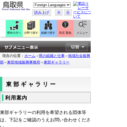
こ
の
ペ
読み上げ
大
元
ー
ジ
を
翻
訳
県外の方へ
分野で探す
組織で探す
防災 緊急
メニュー
す
る
現在の位置：
ホーム
県の組織と仕事
地域社会振興
部
東部地域振興事務所
東部ギャラリー
東部ギャラリー
利用案内
東部ギャラリーの利用を希望される団体等
は、下記をご確認のうえお問い合わせくださ