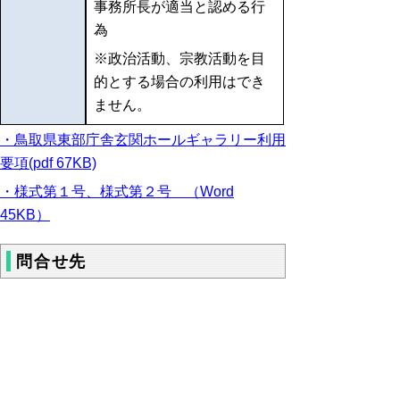
事務所長が適当と認める行
為
※政治活動、宗教活動を目
的とする場合の利用はでき
ません。
・鳥取県東部庁舎玄関ホールギャラリー利用
要項(pdf 67KB)
・様式第１号、様式第２号 （Word
45KB）
問合せ先
東部地域振興事務所 総務・危機管理担当
電 話：０８５７－２０－３５０５
FAX：０８５７－２０－３６５６
メール：
toubu-shinkou@pref.tottori.lg.jp