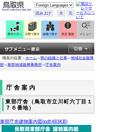
こ
の
ペ
読み上げ
大
元
ー
ジ
を
翻
訳
県外の方へ
分野で探す
組織で探す
防災 緊急
メニュー
す
る
現在の位置：
ホーム
県の組織と仕事
地域社会振興
部
東部地域振興事務所
庁舎案内
庁舎案内
東部庁舎（鳥取市立川町六丁目１
７６番地）
東部庁舎建物案内図(pdf:483KB)