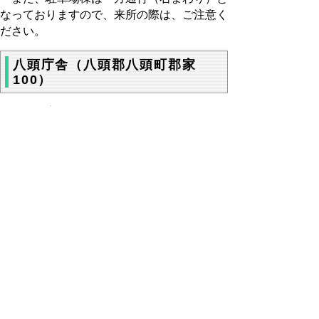
なっておりますので、来所の際は、ご注意く
ださい。
八頭庁舎（八頭郡八頭町郡家
100）
八頭庁舎配置図(pdf:138KB)
八頭庁舎建物案内図(pdf:28KB)
八頭庁舎会議室(pdf:17KB)
八頭庁舎駐車場(pdf:33KB)
▲ページ上部に戻る
と
個人情報保護
|
リンクについて
|
著作権に
り
ついて
|
アクセシビリティ
ネ
鳥取県東部地域振興事務所
ッ
住所 〒680-0061
ト
鳥取県鳥取市立川町6丁目176