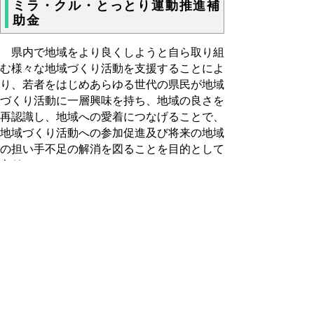
ミラ・クル・とっとり運動推進補
助金
県内で地域をより良くしようと自ら取り組
む様々な地域づくり活動を支援することによ
り、若者をはじめあらゆる世代の県民が地域
づくり活動に一層興味を持ち、地域の良さを
再認識し、地域への愛着につなげることで、
地域づくり活動への参加促進及び将来の地域
の担い手不足の解消を図ることを目的として
交付します。
申請方法など詳細 ⇒
ミラ・クル・とっと
り運動補助金
▲ページ上部に戻る
と
個人情報保護
|
リンクについて
|
著作権に