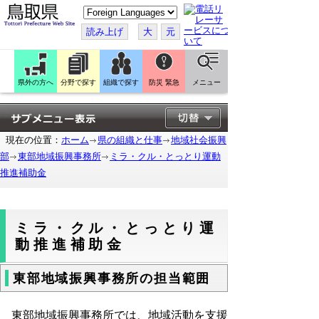
こ
の
ペ
読み上げ
大
元
ー
ジ
を
翻
訳
県外の方へ
分野で探す
組織で探す
防災 緊急
メニュー
す
る
現在の位置：
ホーム
県の組織と仕事
地域社会振興
部
東部地域振興事務所
ミラ・クル・とっとり運動
推進補助金
ミラ・クル・とっとり運
動推進補助金
東部地域振興事務所の担当範囲
東部地域振興事務所では、地域活動を支援