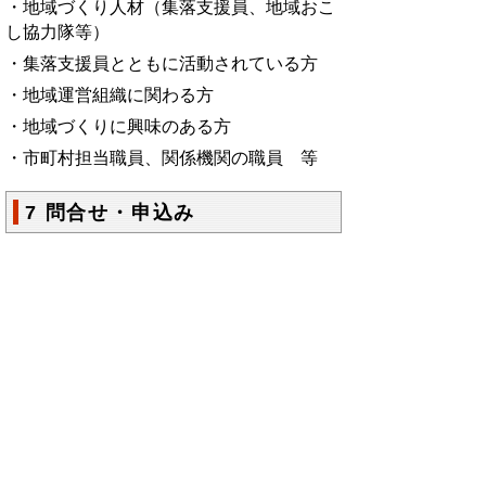
・地域づくり人材（集落支援員、地域おこ
し協力隊等）
・集落支援員とともに活動されている方
・地域運営組織に関わる方
・地域づくりに興味のある方
・市町村担当職員、関係機関の職員 等
7 問合せ・申込み
鳥取県東部地域振興事務所 東部振興課
地域振興担当
住所：鳥取市立川町6丁目176番地
電話：0857-20-3528 メール：toubu-
shinkou@pref.tottori.lg.jp
8 ワークショップ研修について
地域課題の解決を目指し、ヒントを持ち