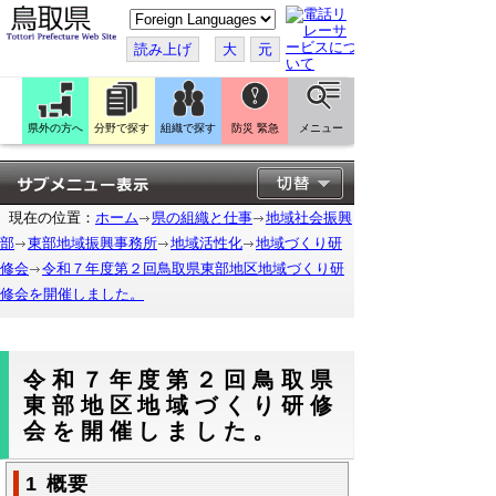
こ
の
ペ
読み上げ
大
元
ー
ジ
を
翻
訳
県外の方へ
分野で探す
組織で探す
防災 緊急
メニュー
す
る
現在の位置：
ホーム
県の組織と仕事
地域社会振興
部
東部地域振興事務所
地域活性化
地域づくり研
修会
令和７年度第２回鳥取県東部地区地域づくり研
修会を開催しました。
令和７年度第２回鳥取県
東部地区地域づくり研修
会を開催しました。
1 概要