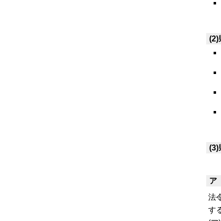
(2
(3
一
ア
法
す