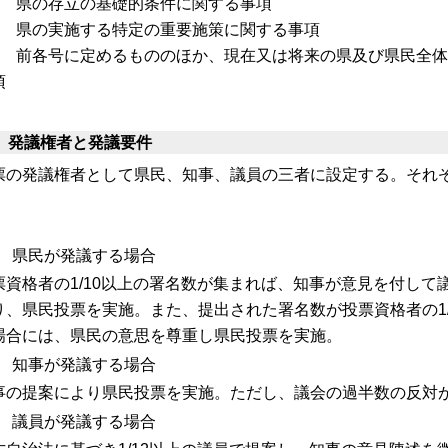
ア) 県の存立の基礎的条件に関する事項
イ) 県の実施する特定の重要施策に関する事項
ウ) 前各号に定めるもののほか、現在又は将来の県及び県民全
項
 発議権者と発議要件
票の発議権者として県民、知事、議員の三者に設定する。それ
。
) 県民が発議する場合
票資格者の1/10以上の署名数が集まれば、知事が意見を付し
り、県民投票を実施。また、提出された署名数が投票資格者の1/3
場合には、県民の意思を尊重し県民投票を実施。
) 知事が発議する場合
事の提案により県民投票を実施。ただし、議会の過半数の反対
) 議員が発議する場合