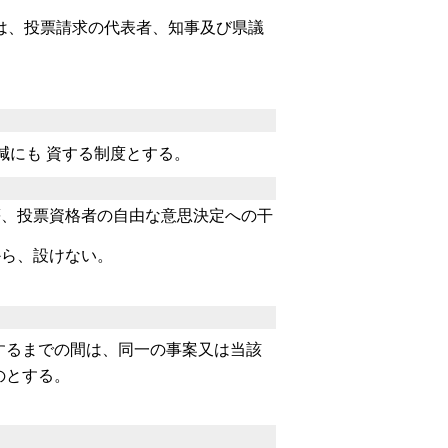
ては、投票請求の代表者、知事及び県議
にも 資する制度とする。
等、投票
資格者の自由な意思決定への干
から、設
けない。
するまでの間は、同一の事案又は当該
のとする。