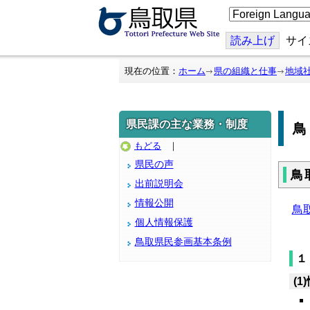
こ
の
ペ
ー
読み上げ
サイ
ジ
を
翻
現在の位置：
ホーム
県の組織と仕事
地域
訳
す
る
県民課の主な業務・制度
もどる
｜
県民の声
鳥
出前説明会
情報公開
鳥
個人情報保護
鳥取県民参画基本条例
１
(