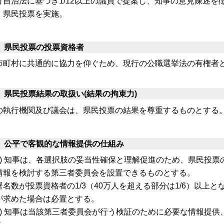
方自治法に基づき1/12以上の議員で提案し、知事の意見陳述
、県民投票を実施。
 県民投票の投票資格者
市町村に共通的に協力を仰ぐため、現行の公職選挙法の有権者
 県民投票結果の取扱い(結果の拘束力)
の執行機関及び議会は、県民投票の結果を尊重するものとする
 公平で客観的な情報提供の仕組み
ア) 知事は、各選択肢の妥当性確保と理解促進のため、県民投票
情報を検討する第三者委員会を設置できるものとする。
署名数が投票資格者の1/3（40万人を超える部分は1/6）以上
が求めた場合は必置とする。
イ) 知事は当該第三者委員会が行う検証のために必要な情報提