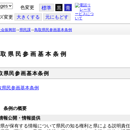
色変更
標準
黒
青
ズ変更
大
きくする
元
にもどす
社会振興部
県民課
鳥取県民参画基本条例
鳥取県民参画基本条例
取県民参画基本条例
取県民参画基本条例
 条例の概要
1)情報公開・情報提供
県が保有する情報について県民の知る権利と県による説明責