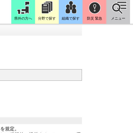
県外の方へ
分野で探す
組織で探す
防災 緊急
メニュー
任を規
定。