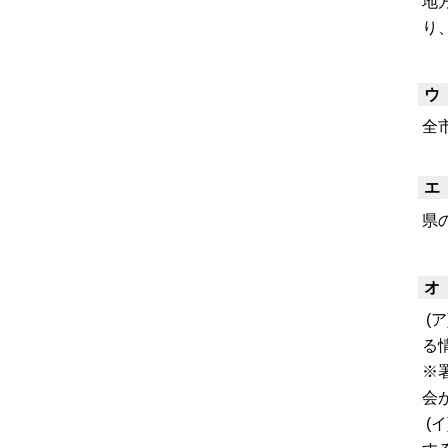
地
り
ウ
全
エ
県
オ
(
る
※
会
(