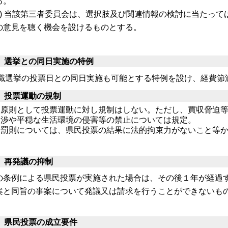
る。
ウ) 当該第三者委員会は、選択肢及び関連情報の検討に当たっ
の意見を聴く機会を設けるものとする。
 選挙との同日実施の特例
職選挙の投票日との同日実施も可能とする特例を設け、経費節減
 投票運動の規制
原則として投票運動に対し規制はしない。ただし、買収脅迫
渉や平穏な生活環境の侵害等の禁止に
ついては規定。
罰則については、県民投票の結果に法的拘束力がないこと等
 再発議の抑制
の条例による県民投票が実施された場合は、その後１年が経過
案と同旨の事案について発議又は請求を行うことができないも
 県民投票の成立要件