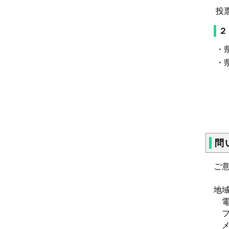
投
２
・
・
問
ご
地
電話
ファ
メ