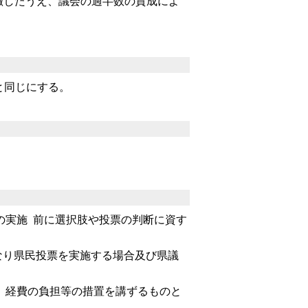
を徴したうえ、議会の過半数の賛成によ
と同じにする。
。
の実施 前に選択肢や投票の判断に資す
となり県民投票を実施する場合及び県議
供、経費の負担等の措置を講ずるものと