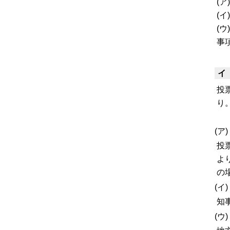
(
(
(
事
イ
投
り
(ア
投
よ
の
(イ
知
(ウ