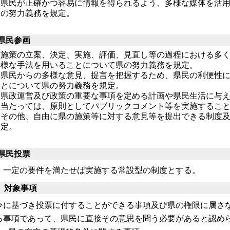
県民が正確かつ容易に情報を得られるよう、多様な媒体を活
の努力義務を規定。
)県民参画
施策の立案、決定、実施、評価、見直し等の過程における多
様な手法を用いることについて県の努
力義務を規定。
県民からの多様な意見、提言を把握するため、県民の利便性
とについて県の努力義務を規定。
県政運営及び政策の重要な事項を定める計画や県民生活に与
当たっては、原則としてパブリックコ
メント等を実施するこ
その他、自由に県の施策等に対する意見等を提出できる制度
定。
)県民投票
定の要件を満たせば実施する常設型の制度とする。
 対象事項
令に基づき投票に付することができる事項及び県の権限に属さ
る事項であって、県民に直接その意思を問う必要があると認め