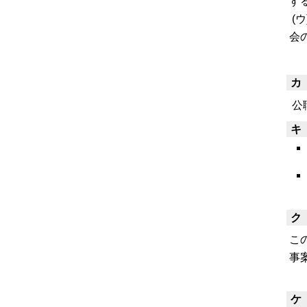
す
(
会
カ
公
キ
ク
こ
事
ケ