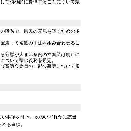
用して
積極的に提供することについて県
くの段階
で、県民の意見を聴くための多
に配慮し
て複数の手法を組み合わせるこ
える影響
が大きい条例の立案又は廃止に
とについて県の義務を規定。
及び審議
会委員の一部公募等について規
ない事項を除き、次のいずれかに該当
られる事項。