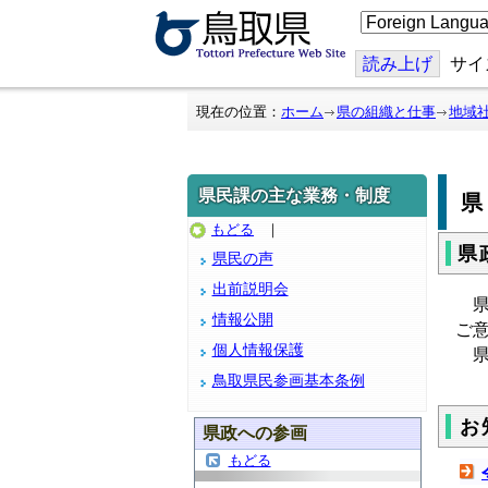
こ
の
ペ
ー
読み上げ
サイ
ジ
を
翻
現在の位置：
ホーム
県の組織と仕事
地域
訳
す
る
県民課の主な業務・制度
もどる
｜
県
県民の声
出前説明会
県
情報公開
ご
個人情報保護
県
鳥取県民参画基本条例
お
県政への参画
もどる