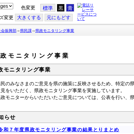
色変更
標準
黒
青
ズ変更
大
きくする
元
にもどす
社会振興部
県民課
県政モニタリング事業
県政モニタリング事業
政モニタリング事業
民のみなさまのご意見を県の施策に反映させるため、特定の県
意見をいただく、県政モニタリング事業を実施しています。
政モニターからいただいたご意見については、公表を行い、県
知らせ
令和７年度県政モニタリング事業の結果とりまとめ