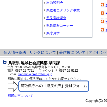
出前説明会
県政モニタリング事業
県民意識調査
県政情報コーナー
県庁見学
と
個人情報保護
|
リンクについて
|
著作権について
|
アクセシ
り
ネ
鳥取県 地域社会振興部 県民課
ッ
住所 〒680-8570
鳥取県鳥取市東町1丁目220
ト
電話
0857-26-7751
ファクシミリ 0857-26-8112
E-mail
kenmin@pref.tottori.lg.jp
へ
県政に関するご意見等はこちらからお寄せください。
の
県民の声について
Copyright(C) 