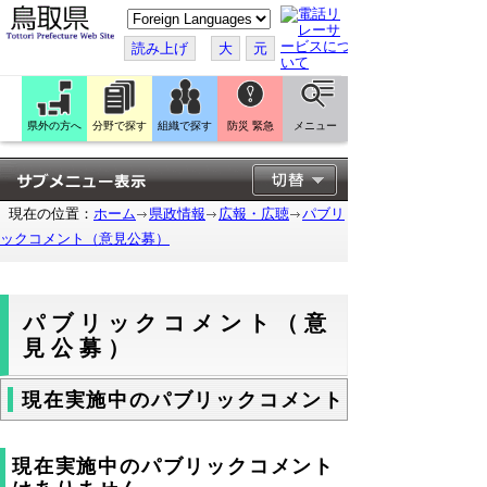
こ
の
ペ
読み上げ
大
元
ー
ジ
を
翻
訳
県外の方へ
分野で探す
組織で探す
防災 緊急
メニュー
す
る
現在の位置：
ホーム
県政情報
広報・広聴
パブリ
ックコメント（意見公募）
パブリックコメント（意
見公募）
現在実施中のパブリックコメント
現在実施中のパブリックコメント