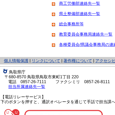
商工労働部連絡先一覧
県土整備部連絡先一覧
総合事務所等
教育委員会事務局連絡先一覧
各種委員会/県議会事務局の連
と
個人情報保護
|
リンクについて
|
著作権について
|
アクセシ
り
ネ
鳥取県庁
ッ
〒680-8570 鳥取県鳥取市東町1丁目 220
ト
電話
0857-26-7111
ファクシミリ 0857-26-8111
へ
担当所属連絡先一覧
の
【電話リレーサービス】
下のボタンを押すと、通訳オペレータを通じて手話で担当課