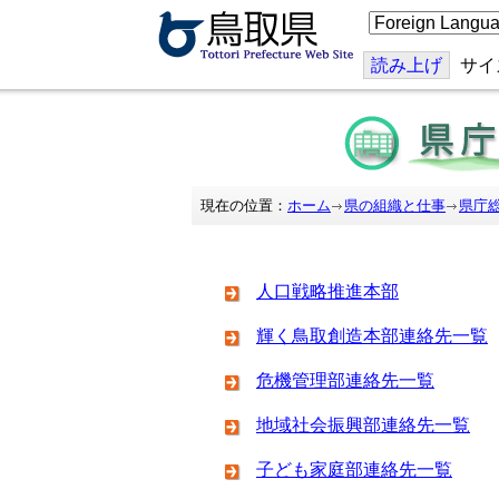
こ
の
ペ
ー
読み上げ
サイ
ジ
を
翻
訳
す
る
現在の位置：
ホーム
県の組織と仕事
県庁
人口戦略推進本部
輝く鳥取創造本部連絡先一覧
危機管理部連絡先一覧
地域社会振興部連絡先一覧
子ども家庭部連絡先一覧