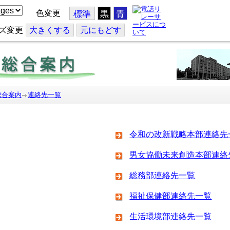
色変更
標準
黒
青
ズ変更
大
きくする
元
にもどす
総合案内
連絡先一覧
令和の改新戦略本部連絡先
男女協働未来創造本部連絡
総務部連絡先一覧
福祉保健部連絡先一覧
生活環境部連絡先一覧