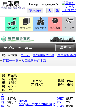
こ
の
ペ
読み上げ
大
元
ー
ジ
を
翻
訳
県外の方へ
分野で探す
組織で探す
防災 緊急
メニュー
す
る
現在の位置：
ホーム
県の組織と仕事
県庁総合案内
連絡先一覧
人口戦略推進本部
課
所在地
名
（地図
メール
電話
FAX
機
は別ウ
アドレス
番号
番号
関
ィンド
名
ウ）
人
口
本庁舎
0857-
0857-
jinkou-
戦
3階、6
26-
26-
senryaku@pref.tottori.lg.jp
略
階
7648
8870