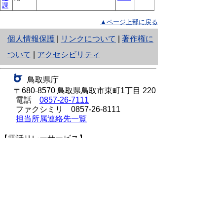
課
▲ページ上部に戻る
と
個人情報保護
|
リンクについて
|
著作権に
り
ついて
|
アクセシビリティ
ネ
鳥取県庁
ッ
〒680-8570 鳥取県鳥取市東町1丁目 220
電話
0857-26-7111
ト
ファクシミリ 0857-26-8111
へ
担当所属連絡先一覧
の
【電話リレーサービス】
下のボタンを押すと、通訳オペレータを通じ
て手話で担当課へ電話ができます。（外部リ
ンク）
利用方法：
手話リンクについて
をご覧くださ