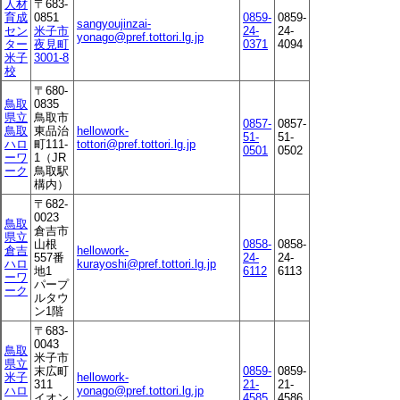
人材
〒683-
育成
0851
0859-
0859-
sangyoujinzai-
セン
米子市
24-
24-
yonago@pref.tottori.lg.jp
ター
夜見町
0371
4094
米子
3001-8
校
〒680-
鳥取
0835
県立
鳥取市
0857-
0857-
鳥取
東品治
hellowork-
51-
51-
ハロ
町111-
tottori@pref.tottori.lg.jp
0501
0502
ーワ
1（JR
ーク
鳥取駅
構内）
〒682-
0023
鳥取
倉吉市
県立
山根
0858-
0858-
倉吉
hellowork-
557番
24-
24-
ハロ
kurayoshi@pref.tottori.lg.jp
地1
6112
6113
ーワ
パープ
ーク
ルタウ
ン1階
〒683-
0043
鳥取
米子市
県立
末広町
0859-
0859-
米子
hellowork-
311
21-
21-
ハロ
yonago@pref.tottori.lg.jp
イオン
4585
4586