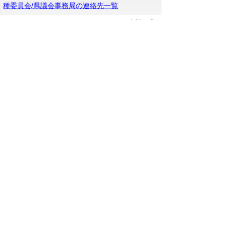
種委員会/県議会事務局の連絡先一覧
▲ページ上部に戻る
と
個人情報保護
|
リンクについて
|
著作権に
り
ついて
|
アクセシビリティ
ネ
鳥取県庁
ッ
〒680-8570 鳥取県鳥取市東町1丁目 220
電話
0857-26-7111
ト
ファクシミリ 0857-26-8111
へ
担当所属連絡先一覧
の
【電話リレーサービス】
下のボタンを押すと、通訳オペレータを通じ
て手話で担当課へ電話ができます。（外部リ
ンク）
利用方法：
手話リンクについて
をご覧くださ