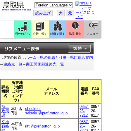
こ
の
ペ
読み上げ
大
元
ー
ジ
を
翻
訳
県外の方へ
分野で探す
組織で探す
防災 緊急
メニュー
す
る
現在の位置：
ホーム
県の組織と仕事
県庁総合案内
連絡先一覧
商工労働部連絡先一覧
所在地
課名
（地図
メール
電話
FAX
機関
は別ウ
アドレス
番号
番号
名
ィンド
ウ）
商工
0857-
0857-
本庁舎
shoukou-
政策
26-
26-
7階
seisaku@pref.tottori.lg.jp
課
7212
8117
立地
0857-
0857-
本庁舎
戦略
ritti@pref.tottori.lg.jp
26-
26-
7階
課
7220
8117