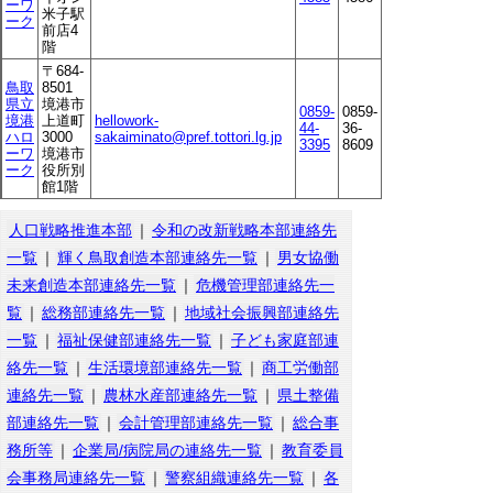
ーワ
米子駅
ーク
前店4
階
〒684-
鳥取
8501
県立
境港市
0859-
0859-
境港
上道町
hellowork-
44-
36-
ハロ
3000
sakaiminato@pref.tottori.lg.jp
3395
8609
ーワ
境港市
ーク
役所別
館1階
人口戦略推進本部
｜
令和の改新戦略本部連絡先
一覧
｜
輝く鳥取創造本部連絡先一覧
｜
男女協働
未来創造本部連絡先一覧
｜
危機管理部連絡先一
覧
｜
総務部連絡先一覧
｜
地域社会振興部連絡先
一覧
｜
福祉保健部連絡先一覧
｜
子ども家庭部連
絡先一覧
｜
生活環境部連絡先一覧
｜
商工労働部
連絡先一覧
｜
農林水産部連絡先一覧
｜
県土整備
部連絡先一覧
｜
会計管理部連絡先一覧
｜
総合事
務所等
｜
企業局/病院局の連絡先一覧
｜
教育委員
会事務局連絡先一覧
｜
警察組織連絡先一覧
｜
各