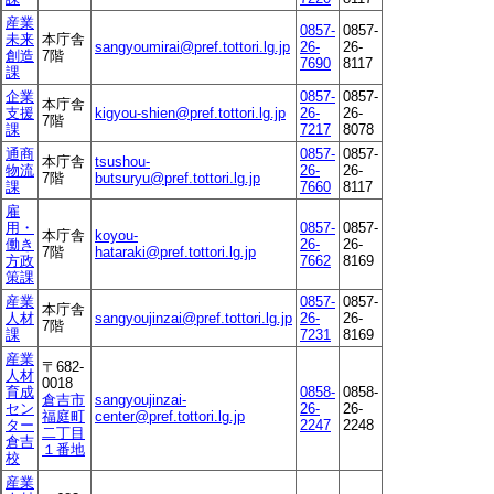
産業
0857-
0857-
未来
本庁舎
sangyoumirai@pref.tottori.lg.jp
26-
26-
創造
7階
7690
8117
課
企業
0857-
0857-
本庁舎
支援
kigyou-shien@pref.tottori.lg.jp
26-
26-
7階
課
7217
8078
通商
0857-
0857-
本庁舎
tsushou-
物流
26-
26-
7階
butsuryu@pref.tottori.lg.jp
課
7660
8117
雇
用・
0857-
0857-
本庁舎
koyou-
働き
26-
26-
7階
hataraki@pref.tottori.lg.jp
方政
7662
8169
策課
産業
0857-
0857-
本庁舎
人材
sangyoujinzai@pref.tottori.lg.jp
26-
26-
7階
課
7231
8169
産業
〒682-
人材
0018
育成
0858-
0858-
倉吉市
sangyoujinzai-
セン
26-
26-
福庭町
center@pref.tottori.lg.jp
ター
2247
2248
二丁目
倉吉
１番地
校
産業