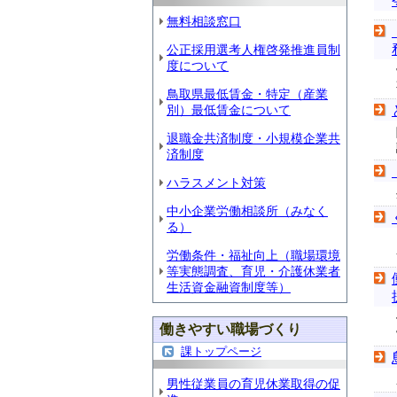
無料相談窓口
公正採用選考人権啓発推進員制
度について
鳥取県最低賃金・特定（産業
別）最低賃金について
退職金共済制度・小規模企業共
済制度
ハラスメント対策
中小企業労働相談所（みなく
る）
労働条件・福祉向上（職場環境
等実態調査、育児・介護休業者
生活資金融資制度等）
働きやすい職場づくり
課トップページ
男性従業員の育児休業取得の促