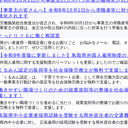
令和8年10月1日から事業主のカスハラ対策が義務化され
【事業主の皆さんへ】令和8年10月1日から求職者等に
務化されます
労働施策総合推進法が改正され、令和8年10月1日から事業主の求職者
事業主の皆様は、改正法や防止指針の内容に沿った対策を行う準備を進
とっとり ともに働く相談室
障がい者雇用・職場定着に係るお困りごと、お悩みをメール、電話、オ
設しましたので、ぜひご活用ください。
【令和8年度版に更新しました】鳥取県外国人雇用制度の
外国人雇用に関する支援制度のリーフレットを更新しましたのでご確認
くるみん認定の取得等を社会保険労務士が無料で支援し
「くるみん認定」は、「子育てサポート企業」として厚生労働大臣の認
一般事業主行動計画の策定等を社会保険労務士が無料で支援します。
働きやすい職場づくりのための就業規則等の整備を社会
援します！
働きやすい職場づくりを進めるに当たり、就業規則等の整備でお困りの
労務士を無料で派遣し、支援します。
鳥取県中小企業者採用試験を受験する県外居住者の交通
県内中小企業に対し、正規雇用の採用試験を受験する県外居住者の交通