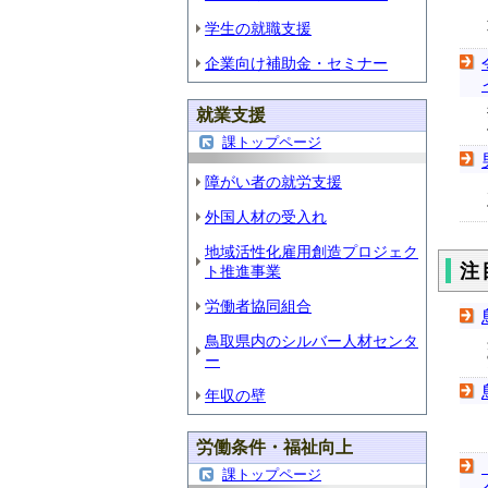
学生の就職支援
企業向け補助金・セミナー
就業支援
課トップページ
障がい者の就労支援
外国人材の受入れ
地域活性化雇用創造プロジェク
注
ト推進事業
労働者協同組合
鳥取県内のシルバー人材センタ
ー
年収の壁
労働条件・福祉向上
課トップページ