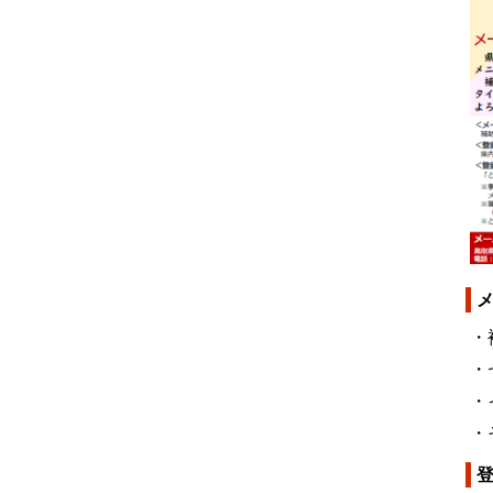
・
・
・
・