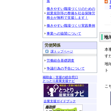
進
働きやすい職場づくりのための
就業規則等の整備を社会保険労
務士が無料で支援します！
働きやすい職場づくり実践事例
事業への協賛について
地
労使関係
本
課トップページ
す
労働組合基礎調査
地
争議行為の予告について
ト
補助金・支援の総合窓口
とっとり産業支援ナビ
こ
企業支援ガイドブック