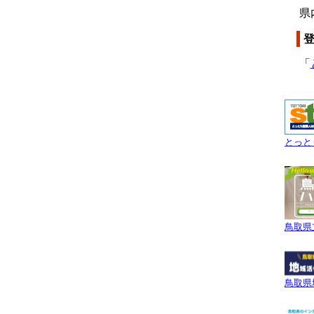
県
「
とっと
鳥取県
鳥取県