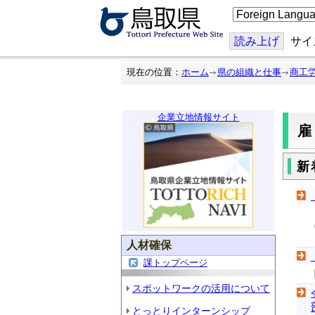
こ
の
ペ
ー
読み上げ
サイ
ジ
を
翻
現在の位置：
ホーム
県の組織と仕事
商工
訳
す
る
企業立地情報サイト
新
人材確保
課トップページ
スポットワークの活用について
とっとりインターンシップ