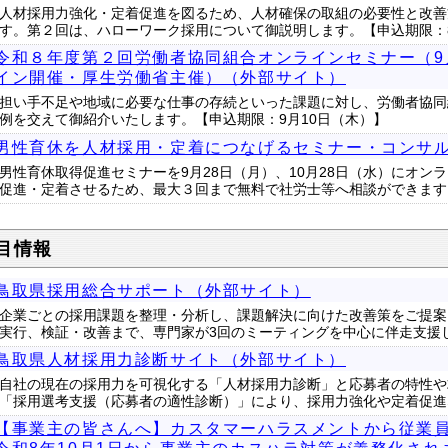
人材採用力強化・定着促進を図るため、人材確保の取組の必要性と改善
す。第２回は、ハローワーク採用について御説明します。【申込期限：8
令和８年度第２回労働者協同組合オンラインセミナー（9
イン開催・厚生労働省主催）（外部サイト）
担い手不足や地域に必要な仕事の存続といった課題に対し、労働者協同
例を交えて御紹介いたします。【申込期限：9月10日（木）】
男性育休を人材採用・定着につなげるセミナー・コンサ
男性育休取得促進セミナーを9月28日（月）、10月28日（水）にオ
促進・定着させるため、最大３回まで無料で社労士等へ相談ができます
目情報
鳥取県採用総合サポート（外部サイト）
企業ごとの採用課題を整理・分析し、課題解決に向けた改善策をご提案
実行、検証・改善まで、専門家が3回のミーティングを中心に伴走支援
鳥取県人材採用力診断サイト（外部サイト）
自社の現在の採用力を可視化する「人材採用力診断」と応募者の特性や
「採用選考支援（応募者の適性診断）」により、採用力強化や定着促進
【事業主の皆さんへ】カスタマーハラスメントから従業