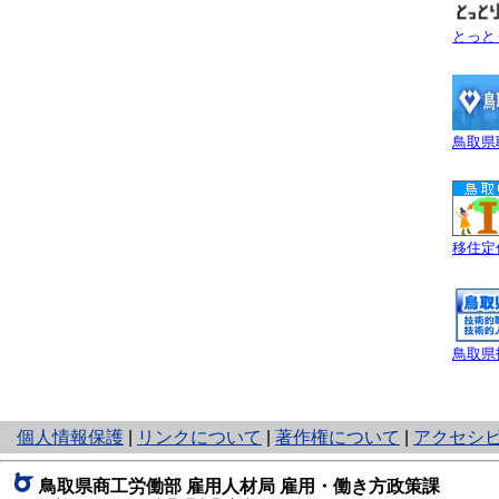
とっと
鳥取県
移住定
鳥取県
と
個人情報保護
|
リンクについて
|
著作権について
|
アクセシ
り
ネ
鳥取県商工労働部 雇用人材局 雇用・働き方政策課