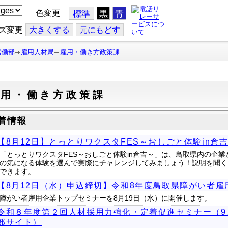
色変更
標準
黒
青
ズ変更
大
きくする
元
にもどす
労働部
雇用人材局
雇用・働き方政策課
雇用・働き方政策課
着情報
【8月12日】とっとりワクスタFES～おしごと体験in倉
「とっとりワクスタFES～おしごと体験in倉吉～」は、鳥取県内の企
の気になる体験を選んで実際にチャレンジしてみましょう！説明を聞く
できます。
【8月12日（水）申込締切】令和8年度鳥取県障がい者
障がい者雇用企業トップセミナーを8月19日（水）に開催します。
令和８年度第２回人材採用力強化・定着促進セミナー（9
部サイト）