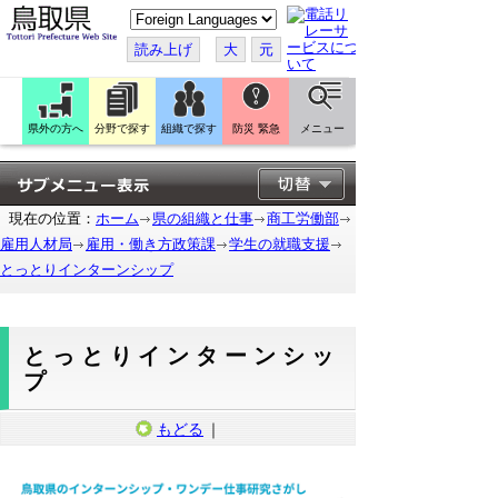
こ
の
ペ
読み上げ
大
元
ー
ジ
を
翻
訳
県外の方へ
分野で探す
組織で探す
防災 緊急
メニュー
す
る
現在の位置：
ホーム
県の組織と仕事
商工労働部
雇用人材局
雇用・働き方政策課
学生の就職支援
とっとりインターンシップ
とっとりインターンシッ
プ
もどる
｜