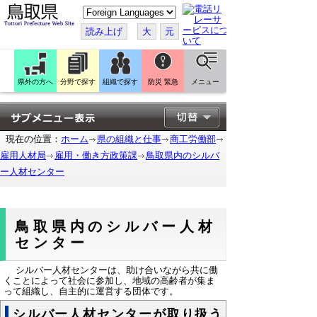
こ
の
ペ
読み上げ
大
元
ー
ジ
を
翻
訳
県外の方へ
分野で探す
組織で探す
防災 緊急
メニュー
す
る
現在の位置：
ホーム
県の組織と仕事
商工労働部
雇用人材局
雇用・働き方政策課
鳥取県内のシルバ
ー人材センター
鳥取県内のシルバー人材
センター
シルバー人材センターは、助け合いながら共に働
くことによって社会に参加し、地域の高齢者が集ま
って組織し、自主的に運営する団体です。
シルバー人材センターが取り扱う