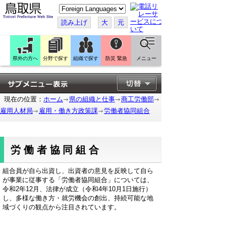
こ
の
ペ
読み上げ
大
元
ー
ジ
を
翻
訳
県外の方へ
分野で探す
組織で探す
防災 緊急
メニュー
す
る
現在の位置：
ホーム
県の組織と仕事
商工労働部
雇用人材局
雇用・働き方政策課
労働者協同組合
労働者協同組合
組合員が自ら出資し、出資者の意見を反映して自ら
が事業に従事する「労働者協同組合」については、
令和2年12月、法律が成立（令和4年10月1日施行）
し、多様な働き方・就労機会の創出、持続可能な地
域づくりの観点から注目されています。