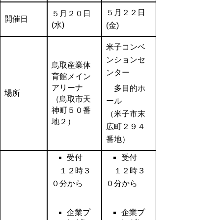
５月２２日
５月２０日
開催日
(水)
(金)
米子コンベ
ンションセ
鳥取産業体
ンター
育館メイン
アリーナ
多目的ホ
場所
（鳥取市天
ール
神町５０番
（米子市末
地２）
広町２９４
番地）
受付
受付
１２時３
１２時３
０分から
０分から
企業プ
企業プ