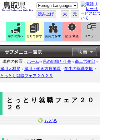
こ
の
ペ
読み上げ
大
元
ー
ジ
を
翻
訳
県外の方へ
分野で探す
組織で探す
防災 緊急
メニュー
す
る
現在の位置：
ホーム
県の組織と仕事
商工労働部
雇用人材局
雇用・働き方政策課
学生の就職支援
とっとり就職フェア２０２６
とっとり就職フェア２０
２６
もどる
｜