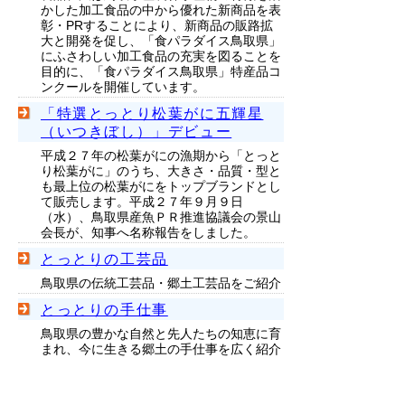
かした加工食品の中から優れた新商品を表
彰・PRすることにより、新商品の販路拡
大と開発を促し、「食パラダイス鳥取県」
にふさわしい加工食品の充実を図ることを
目的に、「食パラダイス鳥取県」特産品コ
ンクールを開催しています。
「特選とっとり松葉がに五輝星
（いつきぼし）」デビュー
平成２７年の松葉がにの漁期から「とっと
り松葉がに」のうち、大きさ・品質・型と
も最上位の松葉がにをトップブランドとし
て販売します。平成２７年９月９日
（水）、鳥取県産魚ＰＲ推進協議会の景山
会長が、知事へ名称報告をしました。
とっとりの工芸品
鳥取県の伝統工芸品・郷土工芸品をご紹介
とっとりの手仕事
鳥取県の豊かな自然と先人たちの知恵に育
まれ、今に生きる郷土の手仕事を広く紹介
することで、作り手と使い手が出会い、作
り手の確かな仕事と使い手の愛着が末永く
続くように橋渡しするサイトです。