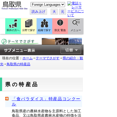
こ
の
ペ
読み上げ
大
元
ー
ジ
を
翻
訳
県外の方へ
分野で探す
組織で探す
防災 緊急
メニュー
す
る
現在の位置：
ホーム
テーマでさがす
県の紹介・観
光
鳥取県の特産品
県の特産品
「食パラダイス」特産品コンクー
ル
鳥取県産の農林水産物を主原料とした加工
食品、又は鳥取県産農林水産物の特徴を活