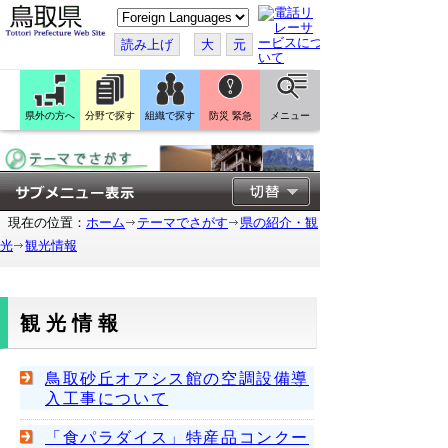
こ
の
ペ
読み上げ
大
元
ー
ジ
を
翻
訳
県外の方へ
分野で探す
組織で探す
防災 緊急
メニュー
す
る
現在の位置：
ホーム
テーマでさがす
県の紹介・観
光
観光情報
観光情報
鳥取砂丘オアシス館の空調設備導
入工事について
「食パラダイス」特産品コンクー