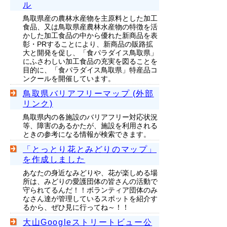
ル
鳥取県産の農林水産物を主原料とした加工
食品、又は鳥取県産農林水産物の特徴を活
かした加工食品の中から優れた新商品を表
彰・PRすることにより、新商品の販路拡
大と開発を促し、「食パラダイス鳥取県」
にふさわしい加工食品の充実を図ることを
目的に、「食パラダイス鳥取県」特産品コ
ンクールを開催しています。
鳥取県バリアフリーマップ (外部
リンク)
鳥取県内の各施設のバリアフリー対応状況
等、障害のあるかたが、施設を利用される
ときの参考になる情報が検索できます。
「とっとり花とみどりのマップ」
を作成しました
あなたの身近なみどりや、花が楽しめる場
所は、みどりの愛護団体の皆さんの活動で
守られてるんだ！！ボランティア団体のみ
なさん達が管理しているスポットを紹介す
るから、ぜひ見に行ってね～！！
大山Googleストリートビュー公