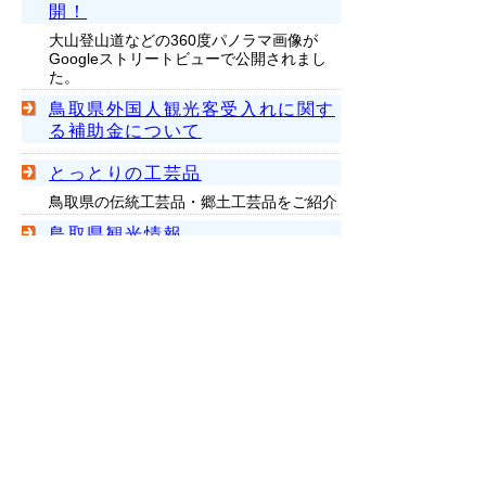
開！
大山登山道などの360度パノラマ画像が
Googleストリートビューで公開されまし
た。
鳥取県外国人観光客受入れに関す
る補助金について
とっとりの工芸品
鳥取県の伝統工芸品・郷土工芸品をご紹介
鳥取県観光情報
鳥取県の観光に関する総合ページです。
鳥取県写真ライブラリー
県内の魅力あふれる地域資源を全国に紹介
するため、鳥取県が所有する画像データを
インターネットで公開しています。年賀
状・暑中見舞いなどのあいさつ状や名刺、
ホームページなどにご活用ください。
▲ページ上部に戻る
と
個人情報保護
|
リンクについて
|
著作権に