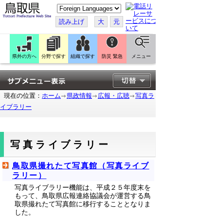
こ
の
ペ
読み上げ
大
元
ー
ジ
を
翻
訳
県外の方へ
分野で探す
組織で探す
防災 緊急
メニュー
す
る
現在の位置：
ホーム
県政情報
広報・広聴
写真ラ
イブラリー
写真ライブラリー
鳥取県撮れたて写真館（写真ライブ
ラリー）
写真ライブラリー機能は、平成２５年度末を
もって、鳥取県広報連絡協議会が運営する鳥
取県撮れたて写真館に移行することとなりま
した。