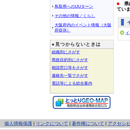
■
県内
鳥取県へのIJUターン
てい
その他の情報／くらし
大阪府内のイベント情報（大阪
府提供）
イ
●見つからないときは
組織別にさがす
県政目的別にさがす
相談窓口等をさがす
連絡先一覧でさがす
電話等による総合案内
と
個人情報保護
|
リンクについて
|
著作権について
|
アクセシ
り