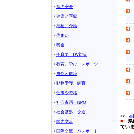
食の安全
健康と医療
福祉、介護
住まい
税金
子育て、DV対策
教育、学び、スポーツ
自然と環境
動物愛護、飼育
仕事や資格
社会参画・NPO
社会基盤・交通
>>
本
■
県内
国内交流
てい
国際交流・パスポート