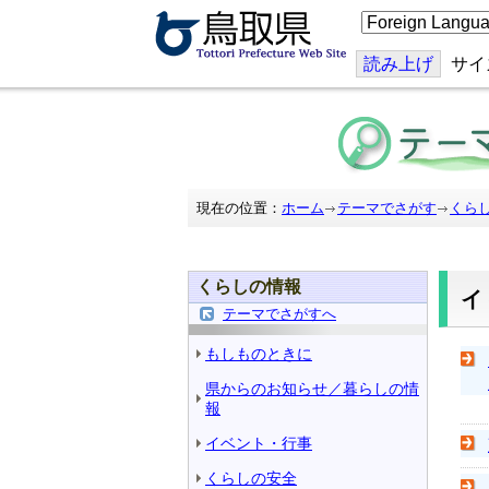
こ
の
ペ
ー
読み上げ
サイ
ジ
を
翻
訳
す
る
現在の位置：
ホーム
テーマでさがす
くら
くらしの情報
イ
テーマでさがすへ
もしものときに
県からのお知らせ／暮らしの情
報
イベント・行事
くらしの安全