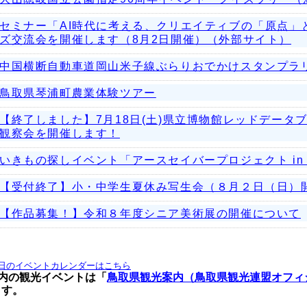
セミナー「AI時代に考える、クリエイティブの「原点」
ズ交流会を開催します（8月2日開催）（外部サイト）
中国横断自動車道岡山米子線ぶらりおでかけスタンプラ
鳥取県琴浦町農業体験ツアー
【終了しました】7月18日(土)県立博物館レッドデータ
観察会を開催します！
いきもの探しイベント「アースセイバープロジェクト in
【受付終了】小・中学生夏休み写生会（８月２日（日）
【作品募集！】令和８年度シニア美術展の開催について
日のイベントカレンダーはこちら
の観光イベントは「
鳥取県観光案内（鳥取県観光連盟オフィ
ます。