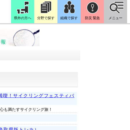
県外の方へ
分野で探す
組織で探す
防災 緊急
メニュー
を満喫！サイクリングフェスティバ
心も満たすサイクリング旅！
鳥取県版トレカ）