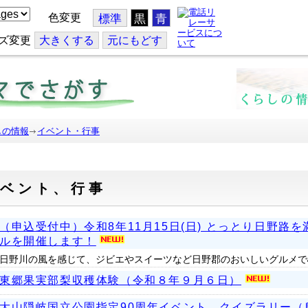
色変更
標準
黒
青
ズ変更
大
きくする
元
にもどす
しの情報
イベント・行事
ベント、行事
（申込受付中）令和8年11月15日(日) とっとり日野路
ルを開催します！
日野川の風を感じて、ジビエやスイーツなど日野郡のおいしいグルメで
東郷果実部梨収穫体験（令和８年９月６日）
大山隠岐国立公園指定90周年イベント クイズラリー（