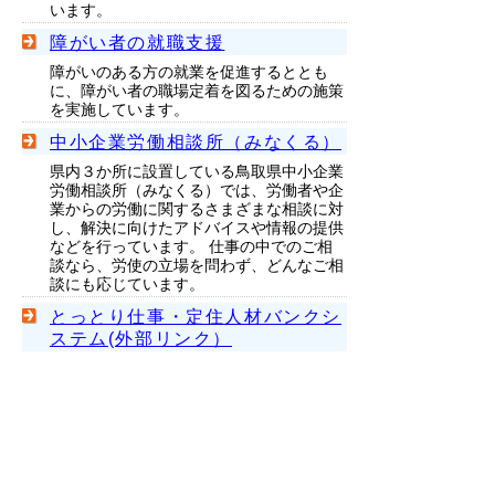
います。
障がい者の就職支援
障がいのある方の就業を促進するととも
に、障がい者の職場定着を図るための施策
を実施しています。
中小企業労働相談所（みなくる）
県内３か所に設置している鳥取県中小企業
労働相談所（みなくる）では、労働者や企
業からの労働に関するさまざまな相談に対
し、解決に向けたアドバイスや情報の提供
などを行っています。 仕事の中でのご相
談なら、労使の立場を問わず、どんなご相
談にも応じています。
とっとり仕事・定住人材バンクシ
ステム(外部リンク）
鳥取県内への就職・定住を希望しておられ
る皆様、人材がほしい鳥取県内企業の方の
ために、財団法人ふるさと鳥取県定住機構
が運用するシステムです。「とっとり仕
事・定住人材メルマガ登録」を利用すれ
ば、携帯電話やパソコンへ条件に合った求
人情報を配信します。