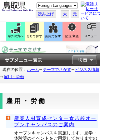
こ
の
ペ
読み上げ
大
元
ー
ジ
を
翻
訳
県外の方へ
分野で探す
組織で探す
防災 緊急
メニュー
す
る
現在の位置：
ホーム
テーマでさがす
ビジネス情報
雇用・労働
雇用・労働
産業人材育成センター倉吉校オー
プンキャンパスのご案内
オープンキャンパスを実施します。見学・
体験等のイベントをご用意しておりますの