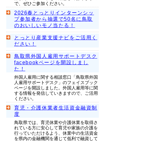
で、ぜひご参加ください。
2026春とっとりインターンシッ
プ参加者から抽選で50名に鳥取
のおいしいモノ当たる！
とっとり産業支援ナビをご活用く
ださい！
鳥取県外国人雇用サポートデスク
facebookページを開設しまし
た！
外国人雇用に関する相談窓口「鳥取県外国
人雇用サポートデスク」のフェイスブック
ページを開設しました。外国人雇用等に関
する情報を発信していきますので、ご活用
ください。
育児・介護休業者生活資金融資制
度
鳥取県では、育児休業や介護休業を取得さ
れている方に安心して育児や家族の介護を
行っていただけるよう、休業中の生活資金
を県内の金融機関を通じて低利で融資して