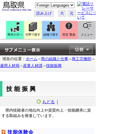
こ
の
ペ
読み上げ
大
元
ー
ジ
を
翻
訳
県外の方へ
分野で探す
組織で探す
防災 緊急
メニュー
す
る
現在の位置：
ホーム
県の組織と仕事
商工労働部
雇用人材局
産業人材課
技能振興
技能振興
もどる
｜
県内技能者の地位向上や資質向上・技能継承に資
する取組みを推進しています。
技能体験会