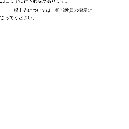
20日までに行う必要があります。
提出先については、担当教員の指示に
従ってください。
4 支給の手続き
鳥取県商工労働部雇用人材局産業人材課に
おいて、提出された支給申請書及びその他添
付資料を確認させていただき、支給又は不支
給を決定し通知します。
支給決定となった場合は、申請書に記載さ
れた希望支払金融機関への振込手続きをいた
します。
Word形式
PDF形式
鳥取県技能
検定機械保全