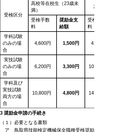
高校等在校生（23歳未
23歳以上の在校生
満）
受検区分
受検手数
奨励金支
受検手数
料
給額
料
学科試験
のみの場
4,600円
1,500円
4,600円
合
実技試験
のみの場
6,200円
3,300円
10,000円
合
学科及び
実技試験
10,800円
4,800円
14,600円
両方の場
合
3 奨励金申請の手続き
（１）必要となる書類
ア 鳥取県技能検定機械保全職種受検奨励