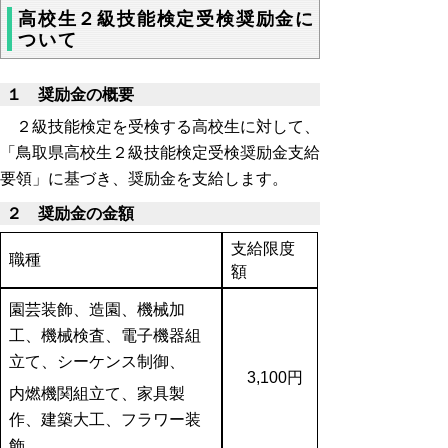
高校生２級技能検定受検奨励金に
ついて
１ 奨励金の概要
２級技能検定を受検する高校生に対して、
「鳥取県高校生２級技能検定受検奨励金支給
要領」に基づき、奨励金を支給します。
２ 奨励金の金額
支給限度
職種
額
園芸装飾、造園、機械加
工、機械検査、電子機器組
立て、シーケンス制御、
3,100円
内燃機関組立て、家具製
作、建築大工、フラワー装
飾