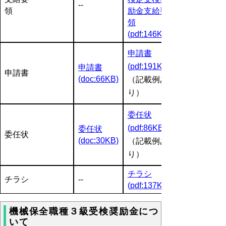
--
領
励金支給要
領
(pdf:146KB)
申請書
(pdf:191KB)
申請書
申請書
(doc:66KB)
（記載例あ
り）
委任状
(pdf:86KB)
委任状
委任状
(doc:30KB)
（記載例あ
り）
チラシ
チラシ
--
(pdf:137KB)
機械保全職種３級受検奨励金につ
いて