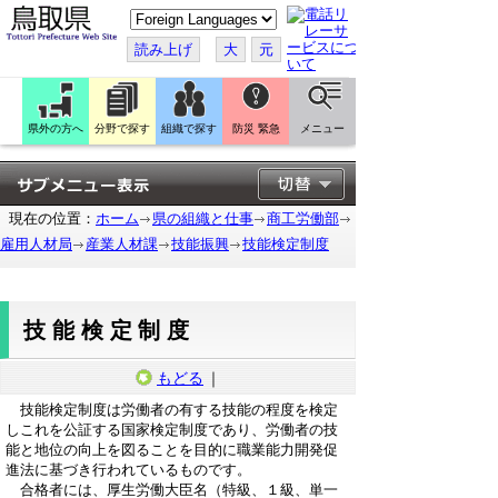
こ
の
ペ
読み上げ
大
元
ー
ジ
を
翻
訳
県外の方へ
分野で探す
組織で探す
防災 緊急
メニュー
す
る
現在の位置：
ホーム
県の組織と仕事
商工労働部
雇用人材局
産業人材課
技能振興
技能検定制度
技能検定制度
もどる
｜
技能検定制度は労働者の有する技能の程度を検定
しこれを公証する国家検定制度であり、労働者の技
能と地位の向上を図ることを目的に職業能力開発促
進法に基づき行われているものです。
合格者には、厚生労働大臣名（特級、１級、単一