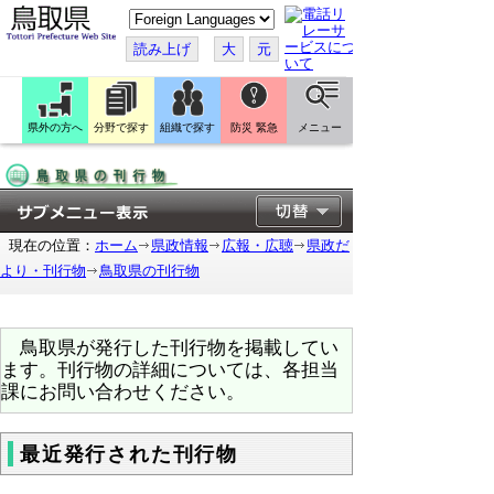
こ
の
ペ
読み上げ
大
元
ー
ジ
を
翻
訳
県外の方へ
分野で探す
組織で探す
防災 緊急
メニュー
す
る
現在の位置：
ホーム
県政情報
広報・広聴
県政だ
より・刊行物
鳥取県の刊行物
鳥取県が発行した刊行物を掲載してい
ます。刊行物の詳細については、各担当
課にお問い合わせください。
最近発行された刊行物