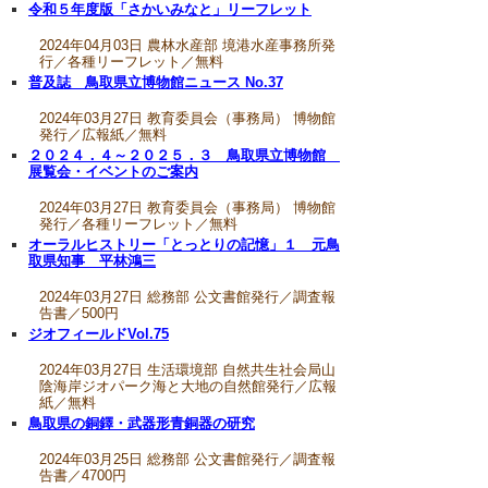
令和５年度版「さかいみなと」リーフレット
2024年04月03日 農林水産部 境港水産事務所発
行／各種リーフレット／無料
普及誌 鳥取県立博物館ニュース No.37
2024年03月27日 教育委員会（事務局） 博物館
発行／広報紙／無料
２０２４．４～２０２５．３ 鳥取県立博物館
展覧会・イベントのご案内
2024年03月27日 教育委員会（事務局） 博物館
発行／各種リーフレット／無料
オーラルヒストリー「とっとりの記憶」１ 元鳥
取県知事 平林鴻三
2024年03月27日 総務部 公文書館発行／調査報
告書／500円
ジオフィールドVol.75
2024年03月27日 生活環境部 自然共生社会局山
陰海岸ジオパーク海と大地の自然館発行／広報
紙／無料
鳥取県の銅鐸・武器形青銅器の研究
2024年03月25日 総務部 公文書館発行／調査報
告書／4700円