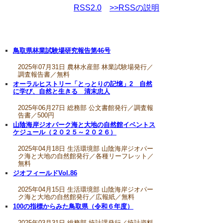
RSS2.0
>>RSSの説明
鳥取県林業試験場研究報告第46号
2025年07月31日 農林水産部 林業試験場発行／
調査報告書／無料
オーラルヒストリー「とっとりの記憶」2 自然
に学び、自然と生きる 清末忠人
2025年06月27日 総務部 公文書館発行／調査報
告書／500円
山陰海岸ジオパーク海と大地の自然館イベントス
ケジュール（２０２５～２０２６）
2025年04月18日 生活環境部 山陰海岸ジオパー
ク海と大地の自然館発行／各種リーフレット／
無料
ジオフィールドVol.86
2025年04月15日 生活環境部 山陰海岸ジオパー
ク海と大地の自然館発行／広報紙／無料
100の指標からみた鳥取県（令和６年度）
2025年03月31日 総務部 統計課発行／統計資料