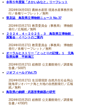
令和５年度版「さかいみなと」リーフレット
2024年04月03日 農林水産部 境港水産事務所発
行／各種リーフレット／無料
普及誌 鳥取県立博物館ニュース No.37
2024年03月27日 教育委員会（事務局） 博物館
発行／広報紙／無料
２０２４．４～２０２５．３ 鳥取県立博物館
展覧会・イベントのご案内
2024年03月27日 教育委員会（事務局） 博物館
発行／各種リーフレット／無料
オーラルヒストリー「とっとりの記憶」１ 元鳥
取県知事 平林鴻三
2024年03月27日 総務部 公文書館発行／調査報
告書／500円
ジオフィールドVol.75
2024年03月27日 生活環境部 自然共生社会局山
陰海岸ジオパーク海と大地の自然館発行／広報
紙／無料
鳥取県の銅鐸・武器形青銅器の研究
2024年03月25日 総務部 公文書館発行／調査報
告書／4700円