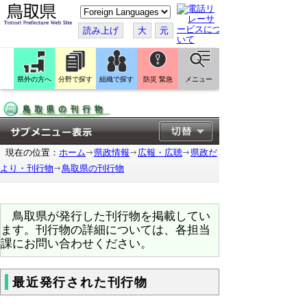
こ
の
ペ
読み上げ
大
元
ー
ジ
を
翻
訳
県外の方へ
分野で探す
組織で探す
防災 緊急
メニュー
す
る
現在の位置：
ホーム
県政情報
広報・広聴
県政だ
より・刊行物
鳥取県の刊行物
鳥取県が発行した刊行物を掲載してい
ます。刊行物の詳細については、各担当
課にお問い合わせください。
最近発行された刊行物