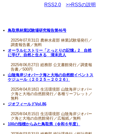
RSS2.0
>>RSSの説明
鳥取県林業試験場研究報告第46号
2025年07月31日 農林水産部 林業試験場発行／
調査報告書／無料
オーラルヒストリー「とっとりの記憶」2 自然
に学び、自然と生きる 清末忠人
2025年06月27日 総務部 公文書館発行／調査報
告書／500円
山陰海岸ジオパーク海と大地の自然館イベントス
ケジュール（２０２５～２０２６）
2025年04月18日 生活環境部 山陰海岸ジオパー
ク海と大地の自然館発行／各種リーフレット／
無料
ジオフィールドVol.86
2025年04月15日 生活環境部 山陰海岸ジオパー
ク海と大地の自然館発行／広報紙／無料
100の指標からみた鳥取県（令和６年度）
2025年03月31日 総務部 統計課発行／統計資料