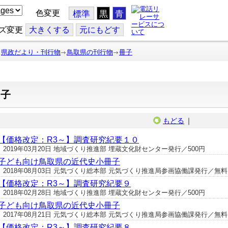
色変更
標準
黒
青
ズ変更
大
きくする
元
にもどす
県政だより・刊行物
鳥取県の刊行物
冊子
冊子
もどる
｜
【価格改定：R3～】調査研究紀要１０
2019年03月20日 地域づくり推進部 埋蔵文化財センター発行／500円
子ども向け鳥取県の近代史小冊子
2018年08月03日 元気づくり総本部 元気づくり推進局参画協働課発行／無料
【価格改定：R3～】調査研究紀要９
2018年02月28日 地域づくり推進部 埋蔵文化財センター発行／500円
子ども向け鳥取県の近代史小冊子
2017年08月21日 元気づくり総本部 元気づくり推進局参画協働課発行／無料
【価格改定：R3～】調査研究紀要８