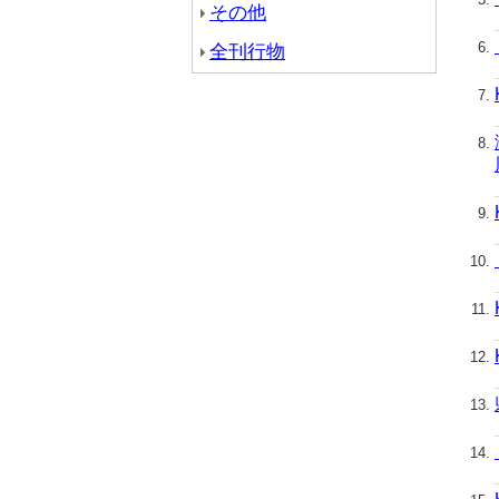
その他
全刊行物