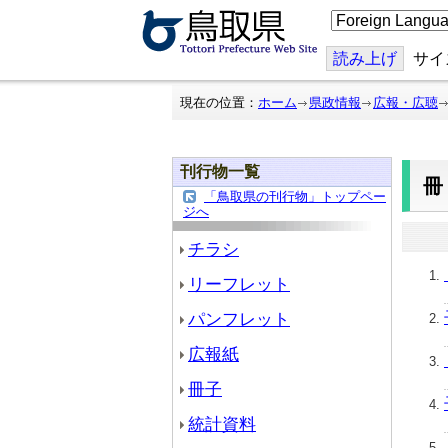
こ
の
ペ
ー
読み上げ
サイ
ジ
を
翻
現在の位置：
ホーム
県政情報
広報・広聴
訳
す
る
刊行物一覧
「鳥取県の刊行物」トップペー
ジへ
チラシ
リーフレット
パンフレット
広報紙
冊子
統計資料