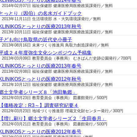
KLINIKOSとっとりの医療2014年春号
2014年02月07日 福祉保健部 健康医療局医療政策課発行／無料
とっとり（因伯）の名水ガイドブック
2013年11月11日 生活環境部 水・大気環境課発行／無料
KLINIKOSとっとりの医療2013年秋号
2013年10月11日 福祉保健部 健康医療局医療政策課発行／無料
子ども向け鳥取県の近代史小冊子
2013年08月16日 未来づくり推進局 鳥取力創造課発行／無料
平成２４年度弥生文化シンポジウム予稿集
2013年03月09日 教育委員会（事務局） むきばんだ史跡公園発行／700円
KLINIKOSとっとりの医療2013年春号
2013年02月08日 福祉保健部 健康医療局医療政策課発行／無料
KLINIKOSとっとりの医療2012年秋号
2012年10月12日 福祉保健部 健康医療局医療政策課発行／無料
郷土文学者シリーズ８「池田亀鑑」
2012年03月23日 教育委員会（事務局） 図書館発行／500円
【価格改定：R3～】調査研究紀要４
2012年03月23日 地域づくり推進部 埋蔵文化財センター発行／300円
【増し刷り】郷土文学者シリーズ２「生田春月」
2012年03月21日 教育委員会（事務局） 図書館発行／500円
KLINIKOSとっとりの医療2012年春号