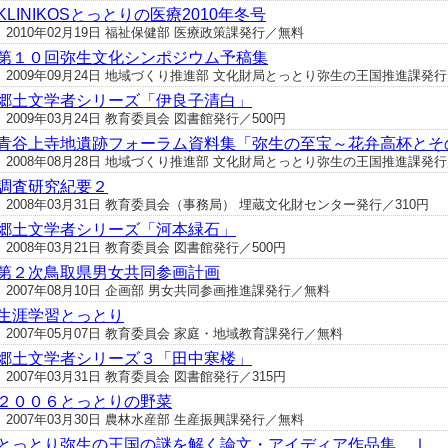
KLINIKOSとっとりの医療2010年冬号
2010年02月19日 福祉保健部 医療政策課発行／無料
第１０回弥生文化シンポジウム予稿集
2009年09月24日 地域づくり推進部 文化財局とっとり弥生の王国推進課発行
郷土文学者シリーズ「伊良子清白」
2009年03月24日 教育委員会 図書館発行／500円
青谷上寺地遺跡フォーラム資料集「弥生の至宝～花弁高杯とそ
2008年08月28日 地域づくり推進部 文化財局とっとり弥生の王国推進課発行
調査研究紀要２
2008年03月31日 教育委員会（事務局） 埋蔵文化財センター発行／310円
郷土文学者シリーズ「河本緑石」
2008年03月21日 教育委員会 図書館発行／500円
第２次鳥取県男女共同参画計画
2007年08月10日 企画部 男女共同参画推進課発行／無料
生涯学習とっとり
2007年05月07日 教育委員会 家庭・地域教育課発行／無料
郷土文学者シリーズ３「田中寒楼」
2007年03月31日 教育委員会 図書館発行／315円
２００６とっとりの野菜
2007年03月30日 農林水産部 生産振興課発行／無料
とっとり弥生の王国の謎を解く論文・アイディア作品集 Ⅰ