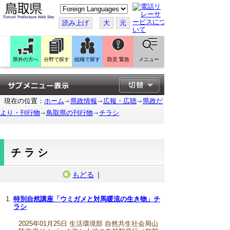
こ
の
ペ
読み上げ
大
元
ー
ジ
を
翻
訳
県外の方へ
分野で探す
組織で探す
防災 緊急
メニュー
す
る
現在の位置：
ホーム
県政情報
広報・広聴
県政だ
より・刊行物
鳥取県の刊行物
チラシ
チラシ
もどる
｜
特別自然講座「ウミガメと対馬暖流の生き物」チ
ラシ
2025年01月25日 生活環境部 自然共生社会局山