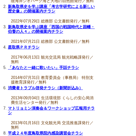
陰海岸ジオパーク海と大地の自然館発行／無料
新鳥取県史を学ぶ講座「考古学研究による新しい
歴史像」の開催案内チラシ
2022年07月29日 総務部 公文書館発行／無料
新鳥取県史を学ぶ講座「西国の戦国時代と因幡・
伯耆の人々」の開催案内チラシ
2021年07月21日 総務部 公文書館発行／無料
星取県ＰＲチラシ
2017年06月13日 観光交流局 観光戦略課発行／
無料
「あなたと一緒に歌いたい」手話チラシ
2014年07月31日 教育委員会（事務局） 特別支
援教育課発行／無料
消費者トラブル啓発チラシ（新聞折込み）
2013年09月04日 生活環境部 くらしの安心局消
費生活センター発行／無料
マトリョミン演奏会＆ワークショップ広報用チラ
シ
2013年01月16日 文化観光局 交流推進課発行／
無料
平成２４年度鳥取県院内感染講習会チラシ