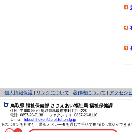
と
個人情報保護
|
リンクについて
|
著作権について
|
アクセシ
り
ネ
鳥取県 福祉保健部 ささえあい福祉局 福祉保健課
ッ
住所 〒680-8570
鳥取県鳥取市東町1丁目220
ト
電話
0857-26-7138
ファクシミリ 0857-26-8116
E-mail
fukushihoken@pref.tottori.lg.jp
へ
下のボタンを押すと、通訳オペレータを通じて手話で担当課へ電話ができま
の