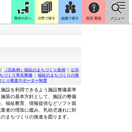
県外の方へ
分野で探す
組織で探す
防災 緊急
メニュー
｜
（旧条例）福祉のまちづくり条例
｜
公共
ちづくり率先整備
｜
福祉のまちづくりの推
づくり推進サポーター制度
施設を利用できるよう施設整備基準
う施策の基本方針として、施設の整備
発、福祉教育、情報提供などソフト面
就業者の増加に鑑み、乳幼児連れに対
祉のまちづくりの推進を図ります。