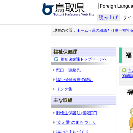
こ
の
ペ
ー
読み上げ
サイ
ジ
を
翻
現在の位置：
ホーム
県の組織と仕事
福祉
訳
す
る
福祉保健課
福祉保健課トップページへ
窓口・連絡先
も
的施
福祉保健医療の統計
リンク集
主な取組
旧優生保護法相談窓口
”支え愛”のまちづくり
福祉のまちづくり