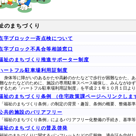
祉のまちづくり
点字ブロック一斉点検について
点字ブロック不具合等相談窓口
福祉のまちづくり推進サポーター制度
ハートフル駐車場利用証制度
身体等に障がいのあるかたや高齢のかたなどで歩行が困難なかた、あ
難なかたなどのために、施設の専用駐車スペース確保し、みんながゆず
するため「ハートフル駐車場利用証制度」を平成２１年１０月１日より
福祉のまちづくり条例 （住宅政策課ページへリンクしま
「福祉のまちづくり条例」の制定の背景・趣旨、条例の概要、整備基準
公共的施設のバリアフリー
「福祉のまちづくり条例」によるバリアフリー化整備の手続き、基準等
福祉のまちづくりの普及啓発
福祉のまちづくりに関するパンフレットなどの広報物、適合証を交付し