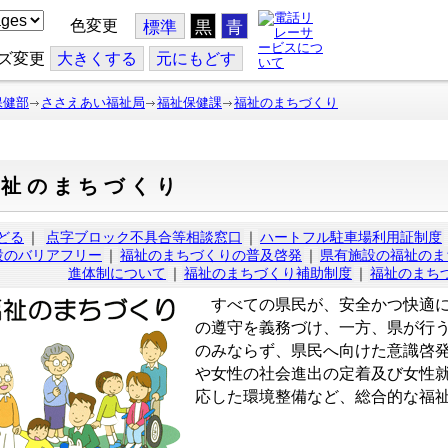
色変更
標準
黒
青
ズ変更
大
きくする
元
にもどす
保健部
ささえあい福祉局
福祉保健課
福祉のまちづくり
福祉のまちづくり
どる
｜
点字ブロック不具合等相談窓口
｜
ハートフル駐車場利用証制度
設のバリアフリー
｜
福祉のまちづくりの普及啓発
｜
県有施設の福祉のま
進体制について
｜
福祉のまちづくり補助制度
｜
福祉のまち
すべての県民が、安全かつ快適に
の遵守を義務づけ、一方、県が行
のみならず、県民へ向けた意識啓
や女性の社会進出の定着及び女性
応した環境整備など、総合的な福