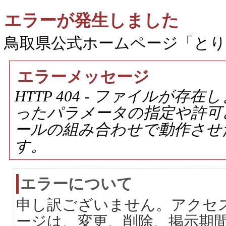
エラーが発生しました
鳥取県公式ホームページ「と
エラーメッセージ
HTTP 404 - ファイルが
ったパラメータの指定や許可
ールの組み合わせで動作させ
す。
エラーについて
申し訳ございません。アクセ
ージは、変更、削除、掲示期