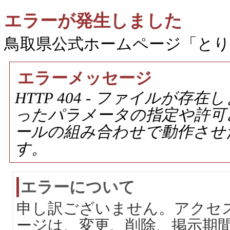
エラーが発生しました
鳥取県公式ホームページ「と
エラーメッセージ
HTTP 404 - ファイルが
ったパラメータの指定や許可
ールの組み合わせで動作させ
す。
エラーについて
申し訳ございません。アクセ
ージは、変更、削除、掲示期