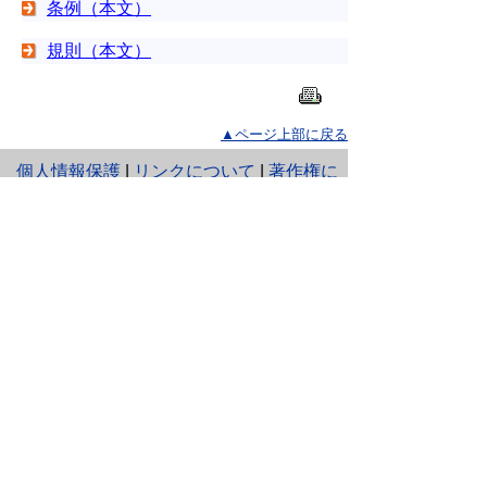
条例（本文）
規則（本文）
▲ページ上部に戻る
と
個人情報保護
|
リンクについて
|
著作権に
り
ついて
|
アクセシビリティ
ネ
鳥取県 福祉保健部 ささえあい福祉
ッ
局 福祉保健課
住所 〒680-8570
ト
鳥取県鳥取市東町1丁目220
へ
電話
0857-26-7138
ファクシミリ 0857-26-8116
の
E-mail
fukushihoken@pref.tottori.lg.jp
下のボタンを押すと、通訳オペレータを通じて手話で
担当課へ電話ができます。（外部リンク）