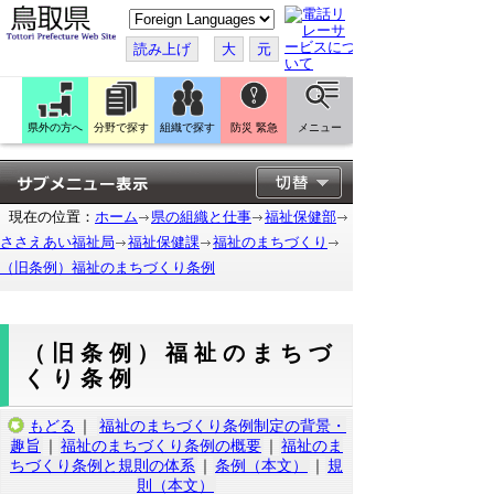
こ
の
ペ
読み上げ
大
元
ー
ジ
を
翻
訳
県外の方へ
分野で探す
組織で探す
防災 緊急
メニュー
す
る
現在の位置：
ホーム
県の組織と仕事
福祉保健部
ささえあい福祉局
福祉保健課
福祉のまちづくり
（旧条例）福祉のまちづくり条例
（旧条例）福祉のまちづ
くり条例
もどる
｜
福祉のまちづくり条例制定の背景・
趣旨
｜
福祉のまちづくり条例の概要
｜
福祉のま
ちづくり条例と規則の体系
｜
条例（本文）
｜
規
則（本文）