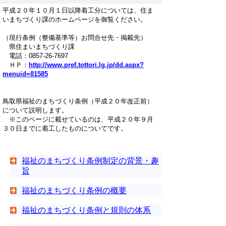
平成２０年１０月１日以降着工分については、住ま
いまちづくり課のホームページを御覧ください。
（現行条例（整備基準等）お問合せ先・掲載先）
県住まいまちづくり課
電話：0857-26-7697
ＨＰ：
http://www.pref.tottori.lg.jp/dd.aspx?
menuid=81585
鳥取県福祉のまちづくり条例（平成２０年改正前）
について説明します。
※このページに載せているのは、平成２０年９月
３０日までに着工したものについてです。
福祉のまちづくり条例制定の背景・趣
旨
福祉のまちづくり条例の概要
福祉のまちづくり条例と規則の体系