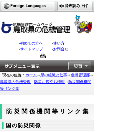
Foreign Languages
音声読み上げ
初めての方へ
使い方
サイトマップ
お問合せ
現在の位置：
ホーム
県の組織と仕事
危機管理部
鳥取県の危機管理
防災お役立ち情報
防災関係機関
等リンク集
防災関係機関等リンク集
国の防災関係