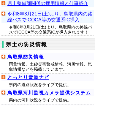
県土整備部関係の採用情報と仕事紹介
令和8年3月21日(土)より、鳥取県内の路
線バスでICOCA等の交通系IC導入！
令和8年3月21日(土)より、鳥取県内の路線バ
スでICOCA等の交通系ICが導入されます！
県土の防災情報
鳥取県防災情報
雨量情報、土砂災害警戒情報、河川情報、気
象情報などを掲載しています。
とっとり雪道ナビ
県内の道路状況をライブで提供。
鳥取県河川監視カメラ提供システム
県内の河川状況をライブで提供。
千代川（行徳・用瀬・宮下・袋河原
付近） のライブ映像
国土交通省鳥取河川国道事務所配信。
天神川（倉吉大橋・三徳川） のライ