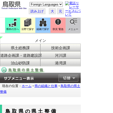
こ
の
ペ
読み上げ
大
元
ー
ジ
を
翻
訳
県外の方へ
分野で探す
組織で探す
防災 緊急
メニュー
す
る
メイン
県土総務課
技術企画課
道路企画課・道路建設課
河川課
治山砂防課
港湾課
現在の位置：
ホーム
県の組織と仕事
鳥取県の県土
整備
鳥取県の県土整備