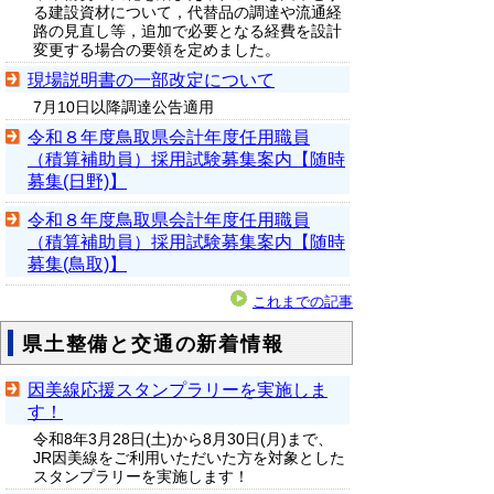
る建設資材について，代替品の調達や流通経
路の見直し等，追加で必要となる経費を設計
変更する場合の要領を定めました。
現場説明書の一部改定について
7月10日以降調達公告適用
令和８年度鳥取県会計年度任用職員
（積算補助員）採用試験募集案内【随時
募集(日野)】
令和８年度鳥取県会計年度任用職員
（積算補助員）採用試験募集案内【随時
募集(鳥取)】
これまでの記事
県土整備と交通の新着情報
因美線応援スタンプラリーを実施しま
す！
令和8年3月28日(土)から8月30日(月)まで、
JR因美線をご利用いただいた方を対象とした
スタンプラリーを実施します！