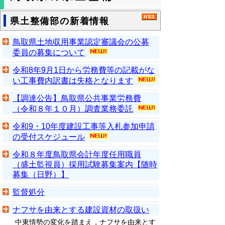
県土整備部の新着情報
鳥取県土地収用事業認定審議会の公募
委員の募集について
令和8年9月1日から労務費等の記載がな
い工事費内訳書は失格となります
【調達公告】鳥取県公共事業労務費
（令和８年１０月）調査業務委託
令和9・10年度建設工事等入札参加申請
の受付スケジュール
令和８年度鳥取県会計年度任用職員
（盛土監視員）採用試験募集案内【随時
募集（日野）】
監督処分
ナフサを由来とする建設資材の取扱い
中東情勢の変化を踏まえ，ナフサを由来とす