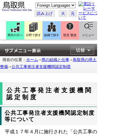
こ
の
ペ
読み上げ
大
元
ー
ジ
を
翻
訳
県外の方へ
分野で探す
組織で探す
防災 緊急
メニュー
す
る
現在の位置：
ホーム
県の組織と仕事
鳥取県の県土
整備
公共工事発注者支援機関認定制度
公共工事発注者支援機関
認定制度
公共工事発注者支援機関認定制度
等について
平成１７年４月に施行された「公共工事の