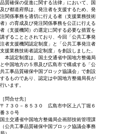
品質確保の促進に関する法律」において、国
及び都道府県は、発注者を支援するため、発
注関係事務を適切に行える者（支援業務技術
者）の育成及び発注関係事務を公正に行える
者（支援機関）の選定に関する必要な措置を
講ずることとされており、今回「公共工事発
注者支援機関認定制度」と「公共工事発注者
支援業務技術者認定制度」を創設しました。
本認定制度は、国土交通省中国地方整備局
と中国地方の５県及び広島市で構成する「公
共工事品質確保中国ブロック協議会」で創設
するものであり、認定は中国地方整備局長が
行います。
［問合せ先］
〒７３０－８５３０ 広島市中区上八丁堀６
番３０号
国土交通省中国地方整備局企画部技術管理課
（公共工事品質確保中国ブロック協議会事務
局）