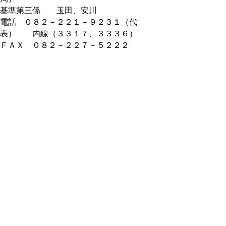
基準第三係 玉田、安川
電話 ０８２－２２１－９２３１（代
表） 内線（３３１７、３３３６）
ＦＡＸ ０８２－２２７－５２２２
▲ページ上部に戻る
と
個人情報保護
|
リンクについて
|
著作権に
り
ついて
|
アクセシビリティ
ネ
鳥取県 県土整備部県土総務課
ッ
住所 〒680-8570
ト
鳥取県鳥取市東町1丁目220
電話
0857-26-7347
へ
（建設業・入札制度室）
0857-26-7344
の
（総務担当）
0857-26-7793
（用地室）