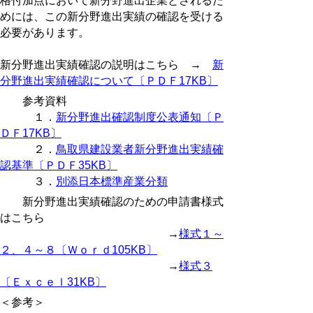
格付加点において新分野進出企業とされるた
めには、この新分野進出実績の確認を受ける
必要があります。
新分野進出実績確認の説明はこちら →
新
分野進出実績確認について〔ＰＤＦ17KB〕
参考資料
１．
新分野進出確認制度公表通知〔Ｐ
ＤＦ17KB〕
２．
鳥取県建設業者新分野進出実績確
認基準〔ＰＤＦ35KB〕
３．
別添日本標準産業分類
新分野進出実績確認のための申請書様式
はこちら
→
様式１～
２、４～８〔Ｗｏｒｄ105KB〕
→
様式３
〔Ｅｘｃｅｌ31KB〕
＜参考＞