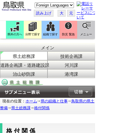
こ
の
ペ
読み上げ
大
元
ー
ジ
を
翻
訳
県外の方へ
分野で探す
組織で探す
防災 緊急
メニュー
す
る
メイン
県土総務課
技術企画課
道路企画課・道路建設課
河川課
治山砂防課
港湾課
現在の位置：
ホーム
県の組織と仕事
鳥取県の県土
整備
県土総務課
格付関係
格付関係