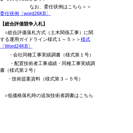
なお、委任状例はこちら＞＞
委任状例〔word26KB〕
【総合評価競争入札】
○総合評価落札方式（土木関係工事）に関
する運用ガイドライン様式１～５＞＞
様式
〔Word24KB〕
・会社同種工事実績調書（様式第１号）
・配置技術者工事成績・同種工事実績調
書（様式第２号）
・技術提案資料（様式第３～５号）
○低価格落札時の追加技術者調書はこちら
＞＞
様式〔Word24KB〕
※鳥取県低価格落札工事配置技術者増員
制度実施要領より
【その他】
○紙による契約を電子契約に変更する場合