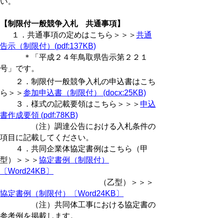
い。
【制限付一般競争入札 共通事項】
１．共通事項の定めはこちら＞＞＞
共通
告示（制限付）(pdf:137KB)
＊「平成２４年鳥取県告示第２２１
号」です。
２．制限付一般競争入札の申込書はこち
ら＞＞
参加申込書（制限付） (docx:25KB)
３．様式の記載要領はこちら＞＞＞
申込
書作成要領 (pdf:78KB)
（注）調達公告における入札条件の
項目に記載してください。
４．共同企業体協定書例はこちら（甲
型）＞＞＞
協定書例（制限付）
〔Word24KB〕
（乙型）＞＞＞
協定書例（制限付）〔Word24KB〕
（注）共同体工事における協定書の
参考例を掲載します。