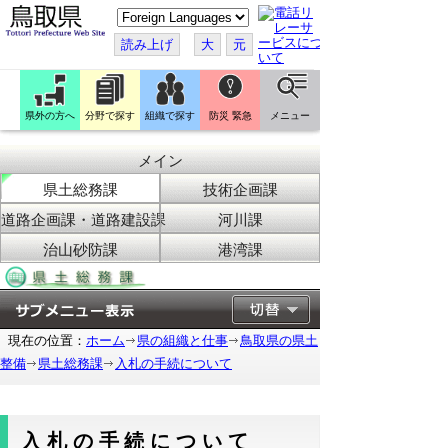
こ
の
ペ
読み上げ
大
元
ー
ジ
を
翻
訳
県外の方へ
分野で探す
組織で探す
防災 緊急
メニュー
す
る
メイン
県土総務課
技術企画課
道路企画課・道路建設課
河川課
治山砂防課
港湾課
現在の位置：
ホーム
県の組織と仕事
鳥取県の県土
整備
県土総務課
入札の手続について
入札の手続について