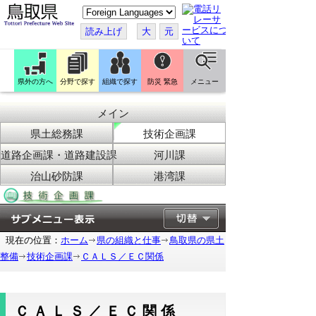
こ
の
ペ
読み上げ
大
元
ー
ジ
を
翻
訳
県外の方へ
分野で探す
組織で探す
防災 緊急
メニュー
す
る
メイン
県土総務課
技術企画課
道路企画課・道路建設課
河川課
治山砂防課
港湾課
現在の位置：
ホーム
県の組織と仕事
鳥取県の県土
整備
技術企画課
ＣＡＬＳ／ＥＣ関係
ＣＡＬＳ／ＥＣ関係