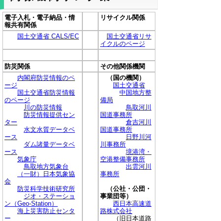
電子入札・電子納品・情
リサイクル関係
報共有関係
国土交通省 CALS/EC
国土交通省リサ
イクルのページ
防災関係
その他関係機関
内閣府防災情報のペ
（国の機関）
ージ
国土交通省
国土交通省防災情報
中国地方整
のページ
備局
川の防災情報
鳥取河川
防災情報提供セン
国道事務所
ター
倉吉河川
水文水質データベ
国道事務所
ース
日野川河
ダム諸量データベ
川事務所
ース
境港湾・
気象庁
空港整備事務所
鳥取地方気象台
出雲河川
（一財）日本気象協
事務所
会
防災科学技術研究所
（公社・公団・
ジオ・ステーショ
事業団等）
ン（Geo-Station）
西日本高速道
海上災害防止センタ
路株式会社
ー
（旧日本道路