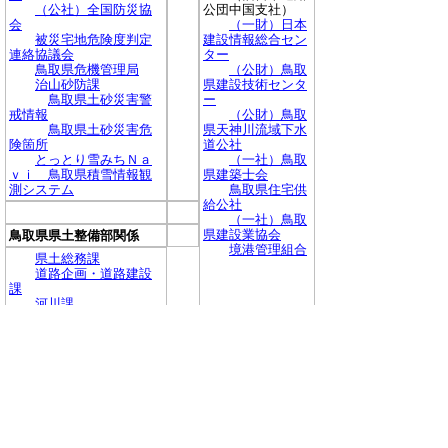
（公社）全国防災協
公団中国支社）
会
（一財）日本
被災宅地危険度判定
建設情報総合セン
連絡協議会
ター
鳥取県危機管理局
（公財）鳥取
治山砂防課
県建設技術センタ
鳥取県土砂災害警
ー
戒情報
（公財）鳥取
鳥取県土砂災害危
県天神川流域下水
険箇所
道公社
とっとり雪みちＮａ
（一社）鳥取
ｖｉ 鳥取県積雪情報観
県建築士会
測システム
鳥取県住宅供
給公社
（一社）鳥取
県建設業協会
鳥取県県土整備部関係
境港管理組合
県土総務課
道路企画・道路建設
課
河川課
治山砂防課
空港港湾課
鳥取県土整備事務所
八頭県土整備事務所
中部総合事務所県土
整備局
西部総合事務所米子
県土整備局
日野振興センター日