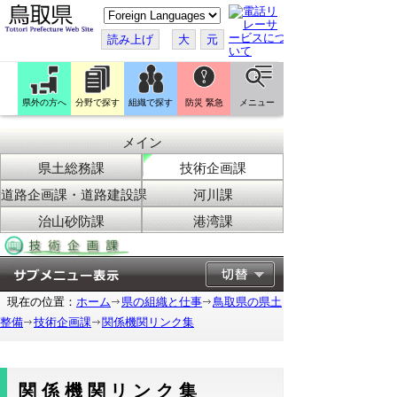
こ
の
ペ
読み上げ
大
元
ー
ジ
を
翻
訳
県外の方へ
分野で探す
組織で探す
防災 緊急
メニュー
す
る
メイン
県土総務課
技術企画課
道路企画課・道路建設課
河川課
治山砂防課
港湾課
現在の位置：
ホーム
県の組織と仕事
鳥取県の県土
整備
技術企画課
関係機関リンク集
関係機関リンク集