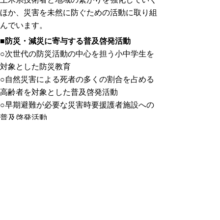
ほか、災害を未然に防ぐための活動に取り組
んでいます。
■防災・減災に寄与する普及啓発活動
○次世代の防災活動の中心を担う小中学生を
対象とした防災教育
○自然災害による死者の多くの割合を占める
高齢者を対象とした普及啓発活動
○早期避難が必要な災害時要援護者施設への
普及啓発活動
○災害時の避難活動の基礎となる地域自治会
への普及啓発活動 等
■公共土木施設等の点検
○河川堤防点検（出水期前）
○土砂災害危険箇所点検（土砂災害防止月
間）
○砂防施設点検
○被災現場における調査方法や復旧計画の指