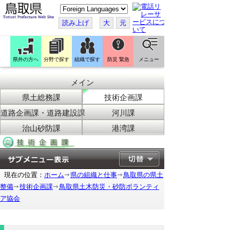
こ
の
ペ
読み上げ
大
元
ー
ジ
を
翻
訳
県外の方へ
分野で探す
組織で探す
防災 緊急
メニュー
す
る
メイン
県土総務課
技術企画課
道路企画課・道路建設課
河川課
治山砂防課
港湾課
現在の位置：
ホーム
県の組織と仕事
鳥取県の県土
整備
技術企画課
鳥取県土木防災・砂防ボランティ
ア協会