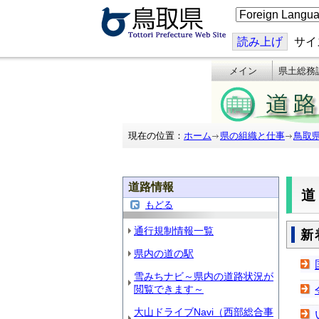
こ
の
ペ
ー
読み上げ
サイ
ジ
を
メイン
県土総務
翻
訳
す
る
現在の位置：
ホーム
県の組織と仕事
鳥取
道路情報
もどる
通行規制情報一覧
新
県内の道の駅
雪みちナビ～県内の道路状況が
閲覧できます～
大山ドライブNavi（西部総合事