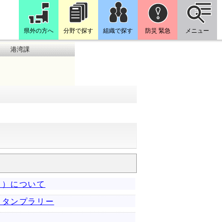
県外の方へ
分野で探す
組織で探す
防災 緊急
メニュー
港湾課
ト）について
スタンプラリー