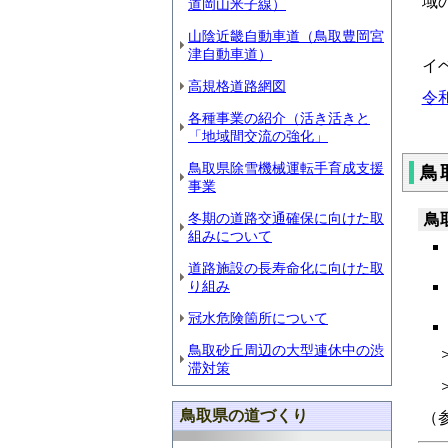
域
道岡山米子線）
山陰近畿自動車道（鳥取豊岡宮
津自動車道）
イ
高規格道路網図
令
各種事業の紹介（活き活きと
「地域間交流の強化」
鳥取県除雪機械運転手育成支援
鳥
事業
冬期の道路交通確保に向けた取
鳥
組みについて
道路施設の長寿命化に向けた取
り組み
冠水危険箇所について
鳥取砂丘周辺の大型連休中の渋
滞対策
鳥取県の道づくり
（