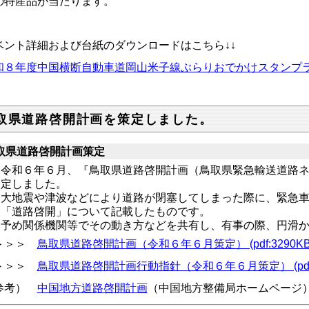
の特産品が当たります。
ベント詳細および台紙のダウンロードはこちら
↓↓
和８年度中国横断自動車道岡山米子線ぶらりおでかけスタンプ
取県道路啓開計画を策定しました。
取県道路啓開計画策定
令和６年６月、『鳥取県道路啓開計画（鳥取県緊急輸送道路
定しました。
大地震や津波などにより道路が閉塞してしまった際に、緊急
「道路啓開」について記載したものです。
予め関係機関等でその動き方などを共有し、有事の際、円滑
＞＞＞
鳥取県道路啓開計画（令和６年６月策定） (pdf:3290KB
＞＞＞
鳥取県道路啓開計画行動指針（令和６年６月策定） (pdf:2
参考）
中国地方道路啓開計画
（中国地方整備局ホームページ