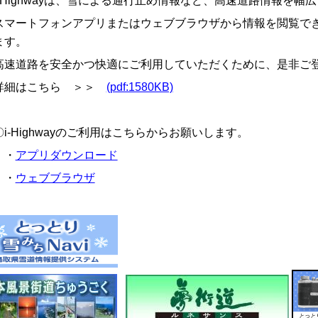
-Highwayは、雪による通行止め情報など、高速道路情報を幅
マートフォンアプリまたはウェブブラウザから情報を閲覧でき
ます。
速道路を安全かつ快適にご利用していただくために、是非ご
細はこちら ＞＞
(pdf:1580KB)
i-Highwayのご利用はこちらからお願いします。
・
アプリダウンロード
・
ウェブブラウザ