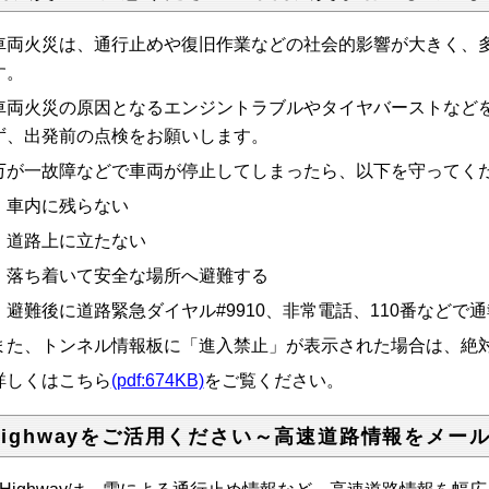
両火災は、通行止めや復旧作業などの社会的影響が大きく、多
す。
両火災の原因となるエンジントラブルやタイヤバーストなどを
ず、出発前の点検をお願いします。
が一故障などで車両が停止してしまったら、以下を守ってく
車内に残らない
道路上に立たない
落ち着いて安全な場所へ避難する
避難後に道路緊急ダイヤル#9910、非常電話、110番などで
た、トンネル情報板に「進入禁止」が表示された場合は、絶
しくはこちら
(pdf:674KB)
をご覧ください。
-Highwayをご活用ください～高速道路情報をメー