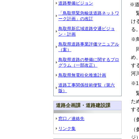
道路整備ビジョン
※
緊
「鳥取県緊急輸送道路ネットワ
ーク計画」の改訂
け
鳥取県新広域道路交通ビジョ
る
ン・計画
※
鳥取県道路事業評価マニュアル
同
（案）
め
鳥取県道路の整備に関するプロ
す
グラム（一部改正）
河
鳥取県無電柱化推進計画
※
道路工事関係技術便覧（第六
版）
緊
た
道路企画課・道路建設課
す
窓口／連絡先
（
リンク集
（
ジ