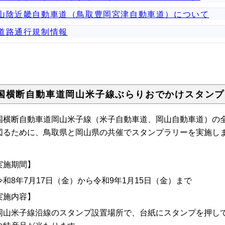
山陰近畿自動車道（鳥取豊岡宮津自動車道）について
道路通行規制情報
国横断自動車道岡山米子線ぶらりおでかけスタンプ
国横断自動車道岡山米子線（米子自動車道、岡山自動車道）の
図るために、鳥取県と岡山県の共催でスタンプラリーを実施し
実施期間】
和
8
年
7
月
17
日（金）から令和
9
年
1
月
15
日（金）まで
実施内容】
山米子線沿線のスタンプ設置場所で、台紙にスタンプを押して