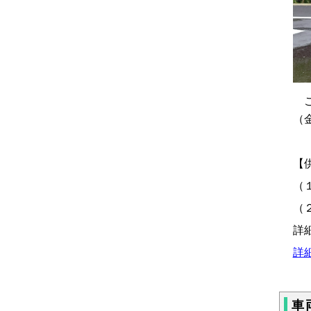
こ
（
【
（
（
詳
詳
車