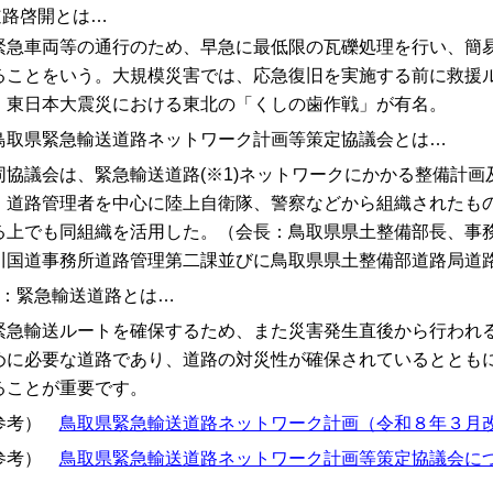
道路啓開とは…
急車両等の通行のため、早急に最低限の瓦礫処理を行い、簡易
ることをいう。大規模災害では、応急復旧を実施する前に救援
。東日本大震災における東北の「くしの歯作戦」が有名。
鳥取県緊急輸送道路ネットワーク計画等策定協議会とは…
協議会は、緊急輸送道路(※1)ネットワークにかかる整備計画
、道路管理者を中心に陸上自衛隊、警察などから組織されたも
る上でも同組織を活用した。（会長：鳥取県県土整備部長、事
川国道事務所道路管理第二課並びに鳥取県県土整備部道路局道
1：緊急輸送道路とは
…
急輸送ルートを確保するため、また災害発生直後から行われる
めに必要な道路であり、道路の対災性が確保されているととも
ることが重要です。
参考）
鳥取県緊急輸送道路ネットワーク計画（令和８年３月
参考）
鳥取県緊急輸送道路ネットワーク計画等策定協議会に
）