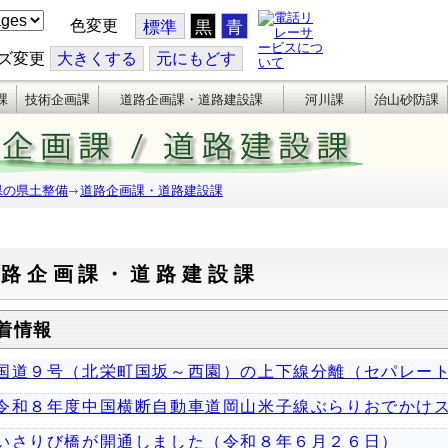
色変更
標準
黒
青
ズ変更
大
きくする
元
にもどす
課
技術企画課
道路企画課・道路建設課
河川課
治山砂防課
県の県土整備
道路企画課・道路建設課
道路企画課・道路建設課
着情報
国道９号（北栄町国坂～西園）の上下線分離（セパレー
令和８年度中国横断自動車道岡山米子線ぶらりおでかけ
いさりび橋が開通しました（令和８年６月２６日）