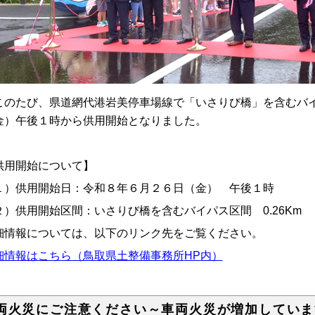
のたび、県道網代港岩美停車場線で「いさりび橋」を含むバ
金）午後１時から供用開始となりました。
供用開始について】
１）供用開始日：令和８年６月２６日（金） 午後１時
２）供用開始区間：いさりび橋を含むバイパス区間
0.26Km
細情報については、以下のリンク先をご覧ください。
細情報はこちら（鳥取県土整備事務所
HP
内）
両火災にご注意ください～車両火災が増加していま