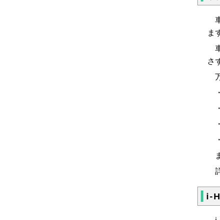
車
ま
車
さ
万
・
・
・
・
ま
詳
i