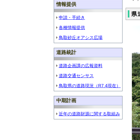
情報提供
県
申請・手続き
各種情報提供
鳥取砂丘オアシス広場
道路統計
道路企画課の広報資料
道路交通センサス
鳥取県の道路現況（R7.4現在）
中期計画
近年の道路財源に関する取組み