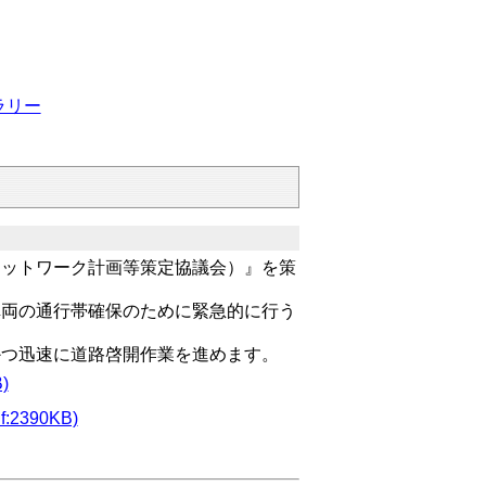
ラリー
ネットワーク計画等策定協議会）』を策
車両の通行帯確保のために緊急的に行う
かつ迅速に道路啓開作業を進めます。
)
390KB)
）