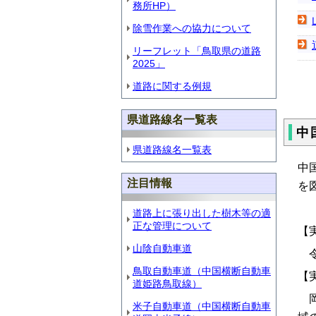
務所HP）
除雪作業への協力について
リーフレット「鳥取県の道路
2025」
道路に関する例規
県道路線名一覧表
中
県道路線名一覧表
中
注目情報
を
道路上に張り出した樹木等の適
正な管理について
【
山陰自動車道
令
鳥取自動車道（中国横断自動車
【
道姫路鳥取線）
岡
米子自動車道（中国横断自動車