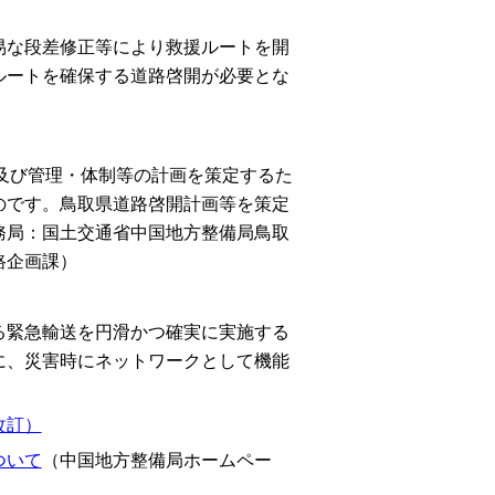
な段差修正等により救援ルートを開
ルートを確保する道路啓開が必要とな
及び管理・体制等の計画を策定するた
のです。鳥取県道路啓開計画等を策定
務局：国土交通省中国地方整備局鳥取
路企画課）
緊急輸送を円滑かつ確実に実施する
に、災害時にネットワークとして機能
改訂）
ついて
（
中国地方整備局ホームペー