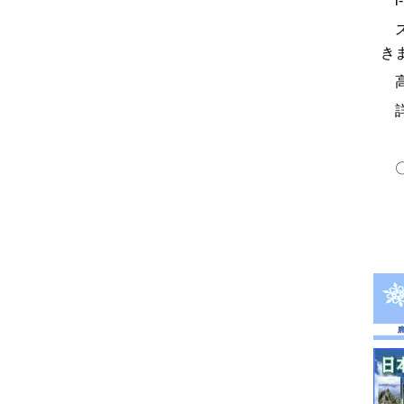
i
ス
き
高
詳
〇